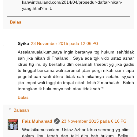
kahwinthailand.com/2014/04/prosedur-daftar-nikah-
yang.html?m=1
Balas
Syika
23 November 2015 pada 12:06 PG
Assalamualaikum,saya ingin bertanya ttg hukum sah/tidak
sah jika nikah di Thailand . Saya ada tgk vido ustaz azhar
idrus ttg ini, dy beritahu dlm ceramah trsebut yg jika gadis
tu tinggal bersama wali serumah,dan pergi nikah siam tnpa
pngetahuan wali dikira tidak sah nikahnya..setahu sy,sah
jika tmpat wali tnggl dn tmpat nikah lebih 2 marhalah . Boleh
terangkan tk hukumnya sah atau tidak sah ?
Balas
Balasan
Faiz Muhamad
23 November 2015 pada 6:16 PG
Waalaikumussalam. Ustaz Azhar Idrus seorang yg alim
dalam ilmu feqah dan teliti dlm bab hukum. Beliau