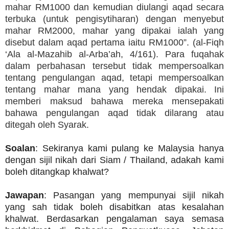
mahar RM1000 dan kemudian diulangi aqad secara
terbuka (untuk pengisytiharan) dengan menyebut
mahar RM2000, mahar yang dipakai ialah yang
disebut dalam aqad pertama iaitu RM1000”. (al-Fiqh
‘Ala al-Mazahib al-Arba’ah, 4/161). Para fuqahak
dalam perbahasan tersebut tidak mempersoalkan
tentang pengulangan aqad, tetapi mempersoalkan
tentang mahar mana yang hendak dipakai. Ini
memberi maksud bahawa mereka mensepakati
bahawa pengulangan aqad tidak dilarang atau
ditegah oleh Syarak.
Soalan
: Sekiranya kami pulang ke Malaysia hanya
dengan sijil nikah dari Siam / Thailand, adakah kami
boleh ditangkap khalwat?
Jawapan
: Pasangan yang mempunyai sijil nikah
yang sah tidak boleh disabitkan atas kesalahan
khalwat. Berdasarkan pengalaman saya semasa