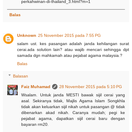
perkahwinan-di-thailand_3.html?m=1
Balas
Unknown
25 November 2015 pada 7:55 PG
salam ust. kes pasangan adalah janda kehilangan surat
cerai.ada solution lain? atau wajib mencari sehingga dpt
samada dgn mahkamah atau pejabat agama malaysia.?
Balas
Balasan
Faiz Muhamad
28 November 2015 pada 5:10 PG
Wsalam. Untuk janda MESTI bawak sijil cerai yang
asal. Sekiranya tidak, Majlis Agama Islam Songkhla
tidak akan keluarkan sijil nikah untuk pasangan @ tidak
dibenarkan akad nikah. Caranya mudah; pegi ke
pejabat agama, dapatkan sijil cerai baru dengan
bayaran rm20.