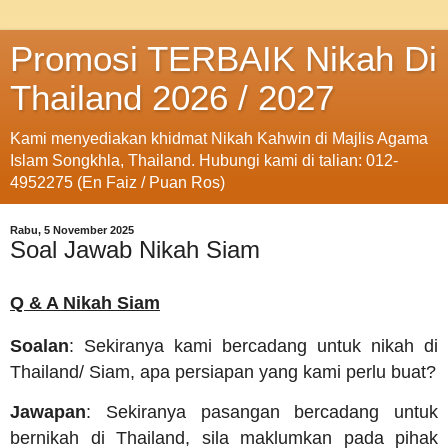
Promosi TERBAIK Nikah Di
Thailand 2026 / 2027
Kami menyediakan khidmat Nikah Kahwin di Majlis Agama
Islam Songkhla, Thailand. Hubungi kami di talian: 012-
4952275 (En Faiz / Puan Ros)
Rabu, 5 November 2025
Soal Jawab Nikah Siam
Q & A Nikah Siam
Soalan
: Sekiranya kami bercadang untuk nikah di
Thailand/ Siam, apa persiapan yang kami perlu buat?
Jawapan
: Sekiranya pasangan bercadang untuk
bernikah di Thailand, sila maklumkan pada pihak