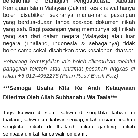
berkhidmat di Bahagian Penguatkuasa, Jabatan
Kemajuan Islam Malaysia (Jakim), kes khalwat hanya
boleh disabitkan sekiranya mana-mana pasangan
yang berdua-duaan tanpa apa-apa dokumen nikah
yang sah. Bagi pasangan yang mempunyai sijil nikah
yang sah dari dalam negara (Malaysia) atau luar
negara (Thailand, Indonesia & sebagainya) tidak
boleh sama sekali disabitkan atas kesalahan khalwat.
Sebarang kemusykilan lain boleh dikemukan melalui
panggilan telefon atau khidmat pesanan ringkas di
talian +6 012-4952275 (
Puan Ros /
Encik Faiz)
***Semoga Usaha Kita Ke Arah Ketaqwaan
Diterima Oleh Allah Subhanahu Wa Taala***
Tags: kahwin di siam, kahwin di songkhla, kahwin di
thailand, kahwin lari, kahwin senyap, nikah di siam, nikah di
songkhla, nikah di thailand, nikah gantung, nikah
sempadan, nikah tanpa wali, poligami.