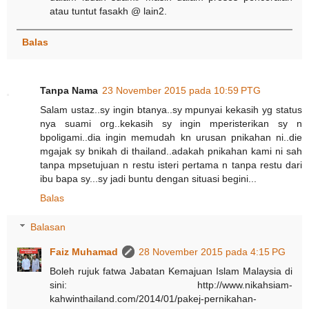
atau tuntut fasakh @ lain2.
Balas
Tanpa Nama
23 November 2015 pada 10:59 PTG
Salam ustaz..sy ingin btanya..sy mpunyai kekasih yg status
nya suami org..kekasih sy ingin mperisterikan sy n
bpoligami..dia ingin memudah kn urusan pnikahan ni..die
mgajak sy bnikah di thailand..adakah pnikahan kami ni sah
tanpa mpsetujuan n restu isteri pertama n tanpa restu dari
ibu bapa sy...sy jadi buntu dengan situasi begini...
Balas
Balasan
Faiz Muhamad
28 November 2015 pada 4:15 PG
Boleh rujuk fatwa Jabatan Kemajuan Islam Malaysia di
sini: http://www.nikahsiam-
kahwinthailand.com/2014/01/pakej-pernikahan-