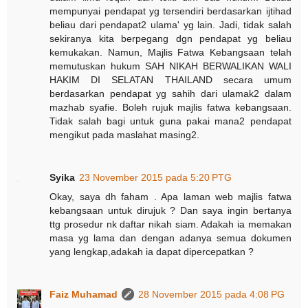
mempunyai pendapat yg tersendiri berdasarkan ijtihad
beliau dari pendapat2 ulama' yg lain. Jadi, tidak salah
sekiranya kita berpegang dgn pendapat yg beliau
kemukakan. Namun, Majlis Fatwa Kebangsaan telah
memutuskan hukum SAH NIKAH BERWALIKAN WALI
HAKIM DI SELATAN THAILAND secara umum
berdasarkan pendapat yg sahih dari ulamak2 dalam
mazhab syafie. Boleh rujuk majlis fatwa kebangsaan.
Tidak salah bagi untuk guna pakai mana2 pendapat
mengikut pada maslahat masing2.
Syika
23 November 2015 pada 5:20 PTG
Okay, saya dh faham . Apa laman web majlis fatwa
kebangsaan untuk dirujuk ? Dan saya ingin bertanya
ttg prosedur nk daftar nikah siam. Adakah ia memakan
masa yg lama dan dengan adanya semua dokumen
yang lengkap,adakah ia dapat dipercepatkan ?
Faiz Muhamad
28 November 2015 pada 4:08 PG