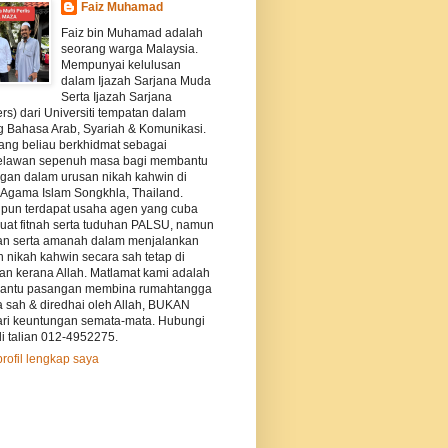
Faiz Muhamad
Faiz bin Muhamad adalah
seorang warga Malaysia.
Mempunyai kelulusan
dalam Ijazah Sarjana Muda
Serta Ijazah Sarjana
rs) dari Universiti tempatan dalam
g Bahasa Arab, Syariah & Komunikasi.
ang beliau berkhidmat sebagai
elawan sepenuh masa bagi membantu
gan dalam urusan nikah kahwin di
s Agama Islam Songkhla, Thailand.
pun terdapat usaha agen yang cuba
at fitnah serta tuduhan PALSU, namun
an serta amanah dalam menjalankan
 nikah kahwin secara sah tetap di
kan kerana Allah. Matlamat kami adalah
ntu pasangan membina rumahtangga
a sah & diredhai oleh Allah, BUKAN
ri keuntungan semata-mata. Hubungi
i talian 012-4952275.
profil lengkap saya