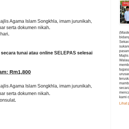
ajlis Agama Islam Songkhla, imam jurunikah,
bar serta dokumen nikah
.
(Maste
 hari
.
bidan
Sekar
sukar
pasan
 secara tunai atau online SELEPAS selesai
Majli
Walau
membu
tugas
lam: Rm1,800
urusan
terus
mamba
ajlis Agama Islam Songkhla, i
mam jurunikah,
secar
menca
bar serta dokumen nikah
.
kami d
onsulat
.
Lihat 