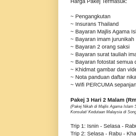
Harga Pakej Termasuk:
~ Pengangkutan
~ Insurans Thailand
~ Bayaran Majlis Agama Is
~ Bayaran imam jurunikah
~ Bayaran 2 orang saksi
~ Bayaran surat
tauliah im
~ Bayaran fotostat semua
~ Khidmat gambar dan vid
~ Nota panduan daftar nika
~ Wifi PERCUMA sepanjan
Pakej 3 Hari 2 Malam (Rm
(Pakej Nikah di Majlis Agama Islam
Konsulat/ Kedutaan Malaysia di Song
Trip 1: Isnin - Selasa - Rab
Trip 2: Selasa - Rabu - Kh