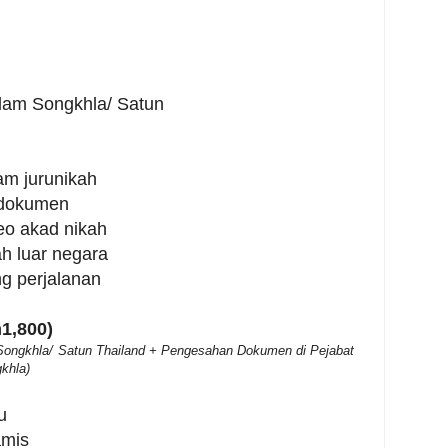
lam Songkhla/ Satun
am jurunikah
 dokumen
eo akad nikah
h luar negara
g perjalanan
1,800)
 Songkhla/ Satun Thailand + Pengesahan Dokumen di Pejabat
khla)
u
amis