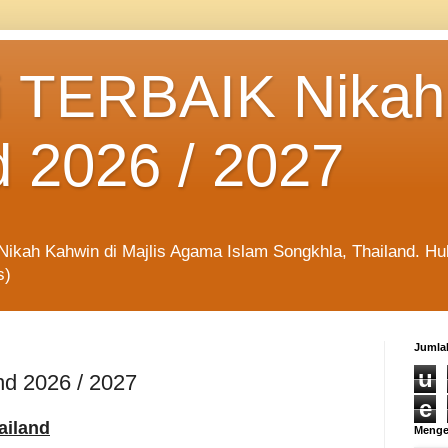
 TERBAIK Nikah
d 2026 / 2027
kah Kahwin di Majlis Agama Islam Songkhla, Thailand. Hubu
s)
Jumla
u
nd 2026 / 2027
e
ailand
Menge