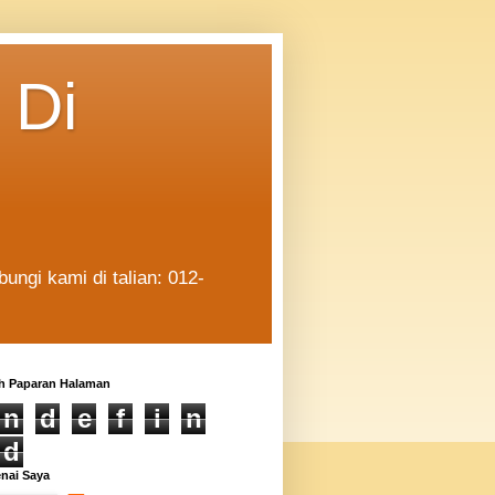
 Di
ngi kami di talian: 012-
h Paparan Halaman
n
d
e
f
i
n
d
nai Saya