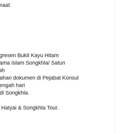
maat
migresen Bukit Kayu Hitam
Agama Islam Songkhla/ Satun
ah
sahan dokumen di Pejabat Konsul
engah hari
 di Songkhla.
. Hatyai & Songkhla Tour.