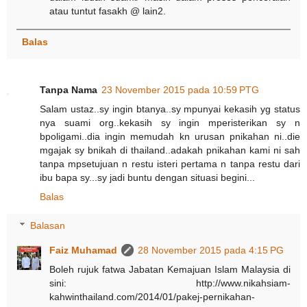
atau tuntut fasakh @ lain2.
Balas
Tanpa Nama
23 November 2015 pada 10:59 PTG
Salam ustaz..sy ingin btanya..sy mpunyai kekasih yg status
nya suami org..kekasih sy ingin mperisterikan sy n
bpoligami..dia ingin memudah kn urusan pnikahan ni..die
mgajak sy bnikah di thailand..adakah pnikahan kami ni sah
tanpa mpsetujuan n restu isteri pertama n tanpa restu dari
ibu bapa sy...sy jadi buntu dengan situasi begini...
Balas
Balasan
Faiz Muhamad
28 November 2015 pada 4:15 PG
Boleh rujuk fatwa Jabatan Kemajuan Islam Malaysia di
sini: http://www.nikahsiam-
kahwinthailand.com/2014/01/pakej-pernikahan-