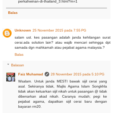
perkahwinan-di-thailand_3.html?m=1
Balas
Unknown
25 November 2015 pada 7:55 PG
salam ust. kes pasangan adalah janda kehilangan surat
cerai.ada solution lain? atau wajib mencari sehingga dpt
samada dgn mahkamah atau pejabat agama malaysia.?
Balas
Balasan
Faiz Muhamad
28 November 2015 pada 5:10 PG
Wsalam. Untuk janda MESTI bawak sijil cerai yang
asal. Sekiranya tidak, Majlis Agama Islam Songkhla
tidak akan keluarkan sijil nikah untuk pasangan @ tidak
dibenarkan akad nikah. Caranya mudah; pegi ke
pejabat agama, dapatkan sijil cerai baru dengan
bayaran rm20.