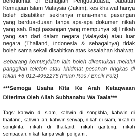
berkhidmat di Bahagian Penguatkuasa, Jabatan
Kemajuan Islam Malaysia (Jakim), kes khalwat hanya
boleh disabitkan sekiranya mana-mana pasangan
yang berdua-duaan tanpa apa-apa dokumen nikah
yang sah. Bagi pasangan yang mempunyai sijil nikah
yang sah dari dalam negara (Malaysia) atau luar
negara (Thailand, Indonesia & sebagainya) tidak
boleh sama sekali disabitkan atas kesalahan khalwat.
Sebarang kemusykilan lain boleh dikemukan melalui
panggilan telefon atau khidmat pesanan ringkas di
talian +6 012-4952275 (
Puan Ros /
Encik Faiz)
***Semoga Usaha Kita Ke Arah Ketaqwaan
Diterima Oleh Allah Subhanahu Wa Taala***
Tags: kahwin di siam, kahwin di songkhla, kahwin di
thailand, kahwin lari, kahwin senyap, nikah di siam, nikah di
songkhla, nikah di thailand, nikah gantung, nikah
sempadan, nikah tanpa wali, poligami.