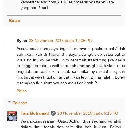
kahwinthailand.com/2014/04/prosedur-daftar-nikah-
yang.html?m=1
Balas
Syika
23 November 2015 pada 12:06 PG
Assalamualaikum,saya ingin bertanya ttg hukum sah/tidak
sah jika nikah di Thailand . Saya ada tgk vido ustaz azhar
idrus ttg ini, dy beritahu dlm ceramah trsebut yg jika gadis
tu tinggal bersama wali serumah,dan pergi nikah siam tnpa
pngetahuan wali dikira tidak sah nikahnya..setahu sy,sah
jika tmpat wali tnggl dn tmpat nikah lebih 2 marhalah . Boleh
terangkan tk hukumnya sah atau tidak sah ?
Balas
Balasan
Faiz Muhamad
23 November 2015 pada 6:16 PG
Waalaikumussalam. Ustaz Azhar Idrus seorang yg alim
dalam ilmu feqah dan teliti dlm bab hukum. Beliau