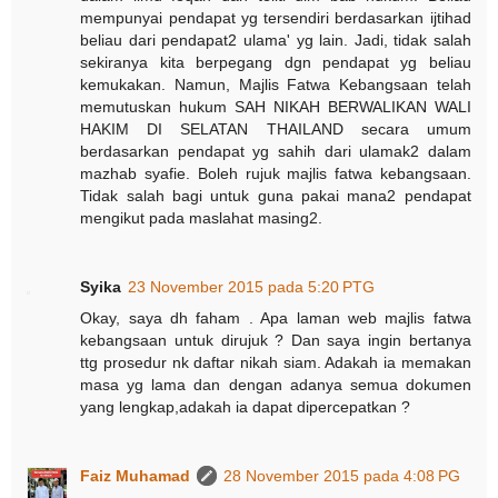
mempunyai pendapat yg tersendiri berdasarkan ijtihad
beliau dari pendapat2 ulama' yg lain. Jadi, tidak salah
sekiranya kita berpegang dgn pendapat yg beliau
kemukakan. Namun, Majlis Fatwa Kebangsaan telah
memutuskan hukum SAH NIKAH BERWALIKAN WALI
HAKIM DI SELATAN THAILAND secara umum
berdasarkan pendapat yg sahih dari ulamak2 dalam
mazhab syafie. Boleh rujuk majlis fatwa kebangsaan.
Tidak salah bagi untuk guna pakai mana2 pendapat
mengikut pada maslahat masing2.
Syika
23 November 2015 pada 5:20 PTG
Okay, saya dh faham . Apa laman web majlis fatwa
kebangsaan untuk dirujuk ? Dan saya ingin bertanya
ttg prosedur nk daftar nikah siam. Adakah ia memakan
masa yg lama dan dengan adanya semua dokumen
yang lengkap,adakah ia dapat dipercepatkan ?
Faiz Muhamad
28 November 2015 pada 4:08 PG