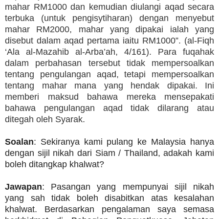
mahar RM1000 dan kemudian diulangi aqad secara
terbuka (untuk pengisytiharan) dengan menyebut
mahar RM2000, mahar yang dipakai ialah yang
disebut dalam aqad pertama iaitu RM1000”. (al-Fiqh
‘Ala al-Mazahib al-Arba’ah, 4/161). Para fuqahak
dalam perbahasan tersebut tidak mempersoalkan
tentang pengulangan aqad, tetapi mempersoalkan
tentang mahar mana yang hendak dipakai. Ini
memberi maksud bahawa mereka mensepakati
bahawa pengulangan aqad tidak dilarang atau
ditegah oleh Syarak.
Soalan
: Sekiranya kami pulang ke Malaysia hanya
dengan sijil nikah dari Siam / Thailand, adakah kami
boleh ditangkap khalwat?
Jawapan
: Pasangan yang mempunyai sijil nikah
yang sah tidak boleh disabitkan atas kesalahan
khalwat. Berdasarkan pengalaman saya semasa