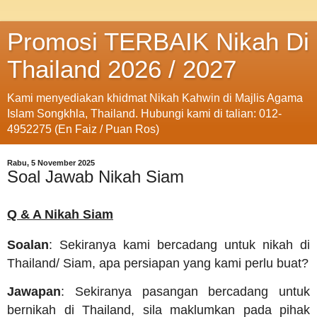
Promosi TERBAIK Nikah Di
Thailand 2026 / 2027
Kami menyediakan khidmat Nikah Kahwin di Majlis Agama
Islam Songkhla, Thailand. Hubungi kami di talian: 012-
4952275 (En Faiz / Puan Ros)
Rabu, 5 November 2025
Soal Jawab Nikah Siam
Q & A Nikah Siam
Soalan
: Sekiranya kami bercadang untuk nikah di
Thailand/ Siam, apa persiapan yang kami perlu buat?
Jawapan
: Sekiranya pasangan bercadang untuk
bernikah di Thailand, sila maklumkan pada pihak