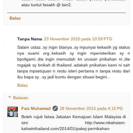
atau tuntut fasakh @ lain2.
Balas
Tanpa Nama
23 November 2015 pada 10:59 PTG
Salam ustaz..sy ingin btanya..sy mpunyai kekasih yg status
nya suami org..kekasih sy ingin mperisterikan sy n
bpoligami..dia ingin memudah kn urusan pnikahan ni..die
mgajak sy bnikah di thailand..adakah pnikahan kami ni sah
tanpa mpsetujuan n restu isteri pertama n tanpa restu dari
ibu bapa sy...sy jadi buntu dengan situasi begini...
Balas
Balasan
Faiz Muhamad
28 November 2015 pada 4:15 PG
Boleh rujuk fatwa Jabatan Kemajuan Islam Malaysia di
sini: http://www.nikahsiam-
kahwinthailand.com/2014/01/pakej-pernikahan-