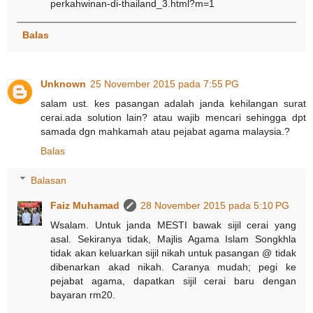
perkahwinan-di-thailand_3.html?m=1
Balas
Unknown
25 November 2015 pada 7:55 PG
salam ust. kes pasangan adalah janda kehilangan surat
cerai.ada solution lain? atau wajib mencari sehingga dpt
samada dgn mahkamah atau pejabat agama malaysia.?
Balas
Balasan
Faiz Muhamad
28 November 2015 pada 5:10 PG
Wsalam. Untuk janda MESTI bawak sijil cerai yang
asal. Sekiranya tidak, Majlis Agama Islam Songkhla
tidak akan keluarkan sijil nikah untuk pasangan @ tidak
dibenarkan akad nikah. Caranya mudah; pegi ke
pejabat agama, dapatkan sijil cerai baru dengan
bayaran rm20.