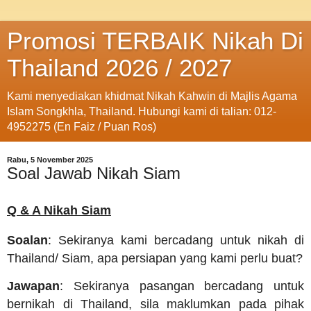
Promosi TERBAIK Nikah Di
Thailand 2026 / 2027
Kami menyediakan khidmat Nikah Kahwin di Majlis Agama
Islam Songkhla, Thailand. Hubungi kami di talian: 012-
4952275 (En Faiz / Puan Ros)
Rabu, 5 November 2025
Soal Jawab Nikah Siam
Q & A Nikah Siam
Soalan
: Sekiranya kami bercadang untuk nikah di
Thailand/ Siam, apa persiapan yang kami perlu buat?
Jawapan
: Sekiranya pasangan bercadang untuk
bernikah di Thailand, sila maklumkan pada pihak