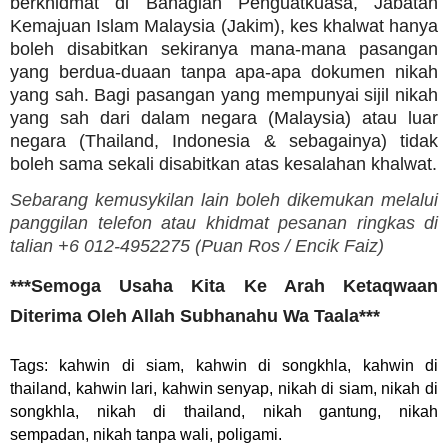
berkhidmat di Bahagian Penguatkuasa, Jabatan
Kemajuan Islam Malaysia (Jakim), kes khalwat hanya
boleh disabitkan sekiranya mana-mana pasangan
yang berdua-duaan tanpa apa-apa dokumen nikah
yang sah. Bagi pasangan yang mempunyai sijil nikah
yang sah dari dalam negara (Malaysia) atau luar
negara (Thailand, Indonesia & sebagainya) tidak
boleh sama sekali disabitkan atas kesalahan khalwat.
Sebarang kemusykilan lain boleh dikemukan melalui
panggilan telefon atau khidmat pesanan ringkas di
talian +6 012-4952275 (
Puan Ros /
Encik Faiz)
***Semoga Usaha Kita Ke Arah Ketaqwaan
Diterima Oleh Allah Subhanahu Wa Taala***
Tags: kahwin di siam, kahwin di songkhla, kahwin di
thailand, kahwin lari, kahwin senyap, nikah di siam, nikah di
songkhla, nikah di thailand, nikah gantung, nikah
sempadan, nikah tanpa wali, poligami.