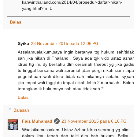
kahwinthailand.com/2014/04/prosedur-daftar-nikah-
yang.html?m=1
Balas
Syika
23 November 2015 pada 12:06 PG
Assalamualaikum,saya ingin bertanya ttg hukum sah/tidak
sah jika nikah di Thailand . Saya ada tgk vido ustaz azhar
idrus ttg ini, dy beritahu dlm ceramah trsebut yg jika gadis
tu tinggal bersama wali serumah,dan pergi nikah siam tnpa
pngetahuan wali dikira tidak sah nikahnya..setahu sy,sah
jika tmpat wali tnggl dn tmpat nikah lebih 2 marhalah . Boleh
terangkan tk hukumnya sah atau tidak sah ?
Balas
Balasan
Faiz Muhamad
23 November 2015 pada 6:16 PG
Waalaikumussalam. Ustaz Azhar Idrus seorang yg alim
dalam ilmu feqah dan teliti dlm bab hukum. Beliau