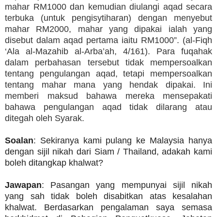
mahar RM1000 dan kemudian diulangi aqad secara
terbuka (untuk pengisytiharan) dengan menyebut
mahar RM2000, mahar yang dipakai ialah yang
disebut dalam aqad pertama iaitu RM1000”. (al-Fiqh
‘Ala al-Mazahib al-Arba’ah, 4/161). Para fuqahak
dalam perbahasan tersebut tidak mempersoalkan
tentang pengulangan aqad, tetapi mempersoalkan
tentang mahar mana yang hendak dipakai. Ini
memberi maksud bahawa mereka mensepakati
bahawa pengulangan aqad tidak dilarang atau
ditegah oleh Syarak.
Soalan
: Sekiranya kami pulang ke Malaysia hanya
dengan sijil nikah dari Siam / Thailand, adakah kami
boleh ditangkap khalwat?
Jawapan
: Pasangan yang mempunyai sijil nikah
yang sah tidak boleh disabitkan atas kesalahan
khalwat. Berdasarkan pengalaman saya semasa