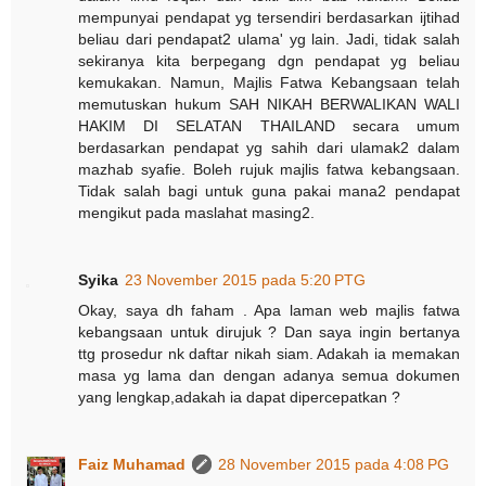
mempunyai pendapat yg tersendiri berdasarkan ijtihad
beliau dari pendapat2 ulama' yg lain. Jadi, tidak salah
sekiranya kita berpegang dgn pendapat yg beliau
kemukakan. Namun, Majlis Fatwa Kebangsaan telah
memutuskan hukum SAH NIKAH BERWALIKAN WALI
HAKIM DI SELATAN THAILAND secara umum
berdasarkan pendapat yg sahih dari ulamak2 dalam
mazhab syafie. Boleh rujuk majlis fatwa kebangsaan.
Tidak salah bagi untuk guna pakai mana2 pendapat
mengikut pada maslahat masing2.
Syika
23 November 2015 pada 5:20 PTG
Okay, saya dh faham . Apa laman web majlis fatwa
kebangsaan untuk dirujuk ? Dan saya ingin bertanya
ttg prosedur nk daftar nikah siam. Adakah ia memakan
masa yg lama dan dengan adanya semua dokumen
yang lengkap,adakah ia dapat dipercepatkan ?
Faiz Muhamad
28 November 2015 pada 4:08 PG