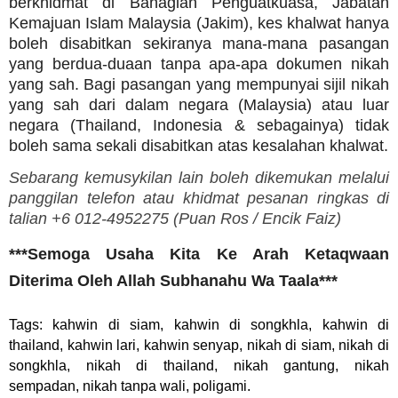
berkhidmat di Bahagian Penguatkuasa, Jabatan
Kemajuan Islam Malaysia (Jakim), kes khalwat hanya
boleh disabitkan sekiranya mana-mana pasangan
yang berdua-duaan tanpa apa-apa dokumen nikah
yang sah. Bagi pasangan yang mempunyai sijil nikah
yang sah dari dalam negara (Malaysia) atau luar
negara (Thailand, Indonesia & sebagainya) tidak
boleh sama sekali disabitkan atas kesalahan khalwat.
Sebarang kemusykilan lain boleh dikemukan melalui
panggilan telefon atau khidmat pesanan ringkas di
talian +6 012-4952275 (
Puan Ros /
Encik Faiz)
***Semoga Usaha Kita Ke Arah Ketaqwaan
Diterima Oleh Allah Subhanahu Wa Taala***
Tags: kahwin di siam, kahwin di songkhla, kahwin di
thailand, kahwin lari, kahwin senyap, nikah di siam, nikah di
songkhla, nikah di thailand, nikah gantung, nikah
sempadan, nikah tanpa wali, poligami.