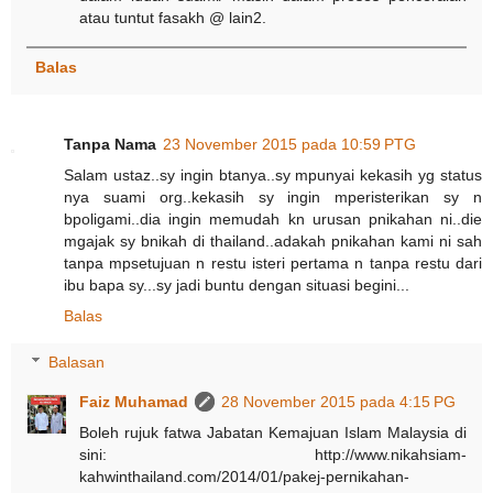
atau tuntut fasakh @ lain2.
Balas
Tanpa Nama
23 November 2015 pada 10:59 PTG
Salam ustaz..sy ingin btanya..sy mpunyai kekasih yg status
nya suami org..kekasih sy ingin mperisterikan sy n
bpoligami..dia ingin memudah kn urusan pnikahan ni..die
mgajak sy bnikah di thailand..adakah pnikahan kami ni sah
tanpa mpsetujuan n restu isteri pertama n tanpa restu dari
ibu bapa sy...sy jadi buntu dengan situasi begini...
Balas
Balasan
Faiz Muhamad
28 November 2015 pada 4:15 PG
Boleh rujuk fatwa Jabatan Kemajuan Islam Malaysia di
sini: http://www.nikahsiam-
kahwinthailand.com/2014/01/pakej-pernikahan-