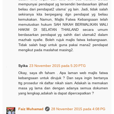
mempunyai pendapat yg tersendiri berdasarkan ijtihad
beliau dari pendapat2 ulama' yg lain. Jadi, tidak salah
sekiranya kita berpegang dgn pendapat yg beliau
kemukakan. Namun, Majlis Fatwa Kebangsaan telah
memutuskan hukum SAH NIKAH BERWALIKAN WALI
HAKIM DI SELATAN THAILAND secara umum
berdasarkan pendapat yg sahih dari ulamak2 dalam
mazhab syafie. Boleh rujuk majlis fatwa kebangsaan.
Tidak salah bagi untuk guna pakai mana2 pendapat
mengikut pada maslahat masing2.
Syika
23 November 2015 pada 5:20 PTG
Okay, saya dh faham . Apa laman web majlis fatwa
kebangsaan untuk dirujuk ? Dan saya ingin bertanya
ttg prosedur nk daftar nikah siam. Adakah ia memakan
masa yg lama dan dengan adanya semua dokumen
yang lengkap,adakah ia dapat dipercepatkan ?
Faiz Muhamad
28 November 2015 pada 4:08 PG