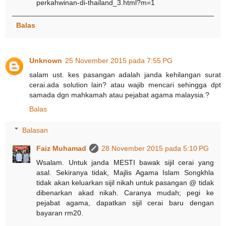
perkahwinan-di-thailand_3.html?m=1
Balas
Unknown
25 November 2015 pada 7:55 PG
salam ust. kes pasangan adalah janda kehilangan surat
cerai.ada solution lain? atau wajib mencari sehingga dpt
samada dgn mahkamah atau pejabat agama malaysia.?
Balas
Balasan
Faiz Muhamad
28 November 2015 pada 5:10 PG
Wsalam. Untuk janda MESTI bawak sijil cerai yang
asal. Sekiranya tidak, Majlis Agama Islam Songkhla
tidak akan keluarkan sijil nikah untuk pasangan @ tidak
dibenarkan akad nikah. Caranya mudah; pegi ke
pejabat agama, dapatkan sijil cerai baru dengan
bayaran rm20.