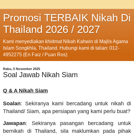
Promosi TERBAIK Nikah Di
Thailand 2026 / 2027
Kami menyediakan khidmat Nikah Kahwin di Majlis Agama
Islam Songkhla, Thailand. Hubungi kami di talian: 012-
4952275 (En Faiz / Puan Ros)
Rabu, 5 November 2025
Soal Jawab Nikah Siam
Q & A Nikah Siam
Soalan
: Sekiranya kami bercadang untuk nikah di
Thailand/ Siam, apa persiapan yang kami perlu buat?
Jawapan
: Sekiranya pasangan bercadang untuk
bernikah di Thailand, sila maklumkan pada pihak