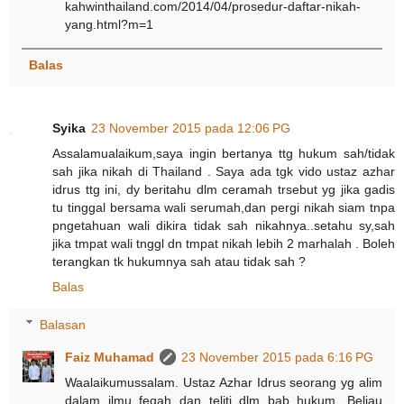
kahwinthailand.com/2014/04/prosedur-daftar-nikah-
yang.html?m=1
Balas
Syika
23 November 2015 pada 12:06 PG
Assalamualaikum,saya ingin bertanya ttg hukum sah/tidak
sah jika nikah di Thailand . Saya ada tgk vido ustaz azhar
idrus ttg ini, dy beritahu dlm ceramah trsebut yg jika gadis
tu tinggal bersama wali serumah,dan pergi nikah siam tnpa
pngetahuan wali dikira tidak sah nikahnya..setahu sy,sah
jika tmpat wali tnggl dn tmpat nikah lebih 2 marhalah . Boleh
terangkan tk hukumnya sah atau tidak sah ?
Balas
Balasan
Faiz Muhamad
23 November 2015 pada 6:16 PG
Waalaikumussalam. Ustaz Azhar Idrus seorang yg alim
dalam ilmu feqah dan teliti dlm bab hukum. Beliau