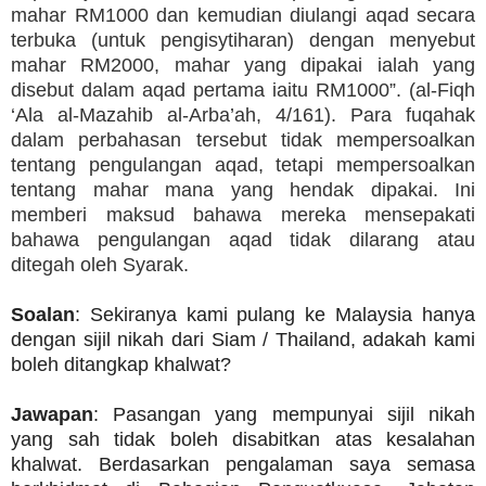
mahar RM1000 dan kemudian diulangi aqad secara
terbuka (untuk pengisytiharan) dengan menyebut
mahar RM2000, mahar yang dipakai ialah yang
disebut dalam aqad pertama iaitu RM1000”. (al-Fiqh
‘Ala al-Mazahib al-Arba’ah, 4/161). Para fuqahak
dalam perbahasan tersebut tidak mempersoalkan
tentang pengulangan aqad, tetapi mempersoalkan
tentang mahar mana yang hendak dipakai. Ini
memberi maksud bahawa mereka mensepakati
bahawa pengulangan aqad tidak dilarang atau
ditegah oleh Syarak.
Soalan
: Sekiranya kami pulang ke Malaysia hanya
dengan sijil nikah dari Siam / Thailand, adakah kami
boleh ditangkap khalwat?
Jawapan
: Pasangan yang mempunyai sijil nikah
yang sah tidak boleh disabitkan atas kesalahan
khalwat. Berdasarkan pengalaman saya semasa