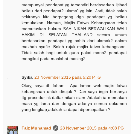
mempunyai pendapat yg tersendiri berdasarkan ijtihad
beliau dari pendapat2 ulama' yg lain. Jadi, tidak salah
sekiranya kita berpegang dgn pendapat yg beliau
kemukakan. Namun, Majlis Fatwa Kebangsaan telah
memutuskan hukum SAH NIKAH BERWALIKAN WALI
HAKIM DI SELATAN THAILAND secara umum
berdasarkan pendapat yg sahih dari ulamak2 dalam
mazhab syafie. Boleh rujuk majlis fatwa kebangsaan.
Tidak salah bagi untuk guna pakai mana2 pendapat
mengikut pada maslahat masing2.
Syika
23 November 2015 pada 5:20 PTG
Okay, saya dh faham . Apa laman web majlis fatwa
kebangsaan untuk dirujuk ? Dan saya ingin bertanya
ttg prosedur nk daftar nikah siam. Adakah ia memakan
masa yg lama dan dengan adanya semua dokumen
yang lengkap,adakah ia dapat dipercepatkan ?
Faiz Muhamad
28 November 2015 pada 4:08 PG