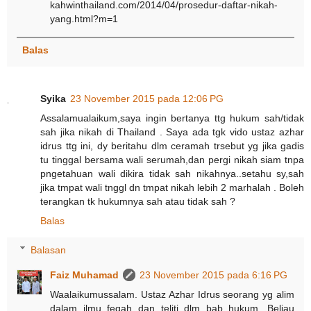
kahwinthailand.com/2014/04/prosedur-daftar-nikah-
yang.html?m=1
Balas
Syika
23 November 2015 pada 12:06 PG
Assalamualaikum,saya ingin bertanya ttg hukum sah/tidak
sah jika nikah di Thailand . Saya ada tgk vido ustaz azhar
idrus ttg ini, dy beritahu dlm ceramah trsebut yg jika gadis
tu tinggal bersama wali serumah,dan pergi nikah siam tnpa
pngetahuan wali dikira tidak sah nikahnya..setahu sy,sah
jika tmpat wali tnggl dn tmpat nikah lebih 2 marhalah . Boleh
terangkan tk hukumnya sah atau tidak sah ?
Balas
Balasan
Faiz Muhamad
23 November 2015 pada 6:16 PG
Waalaikumussalam. Ustaz Azhar Idrus seorang yg alim
dalam ilmu feqah dan teliti dlm bab hukum. Beliau