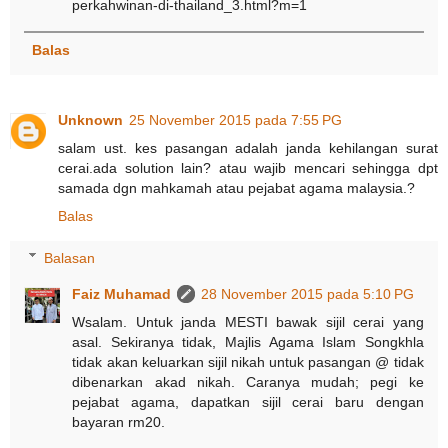
perkahwinan-di-thailand_3.html?m=1
Balas
Unknown
25 November 2015 pada 7:55 PG
salam ust. kes pasangan adalah janda kehilangan surat
cerai.ada solution lain? atau wajib mencari sehingga dpt
samada dgn mahkamah atau pejabat agama malaysia.?
Balas
Balasan
Faiz Muhamad
28 November 2015 pada 5:10 PG
Wsalam. Untuk janda MESTI bawak sijil cerai yang
asal. Sekiranya tidak, Majlis Agama Islam Songkhla
tidak akan keluarkan sijil nikah untuk pasangan @ tidak
dibenarkan akad nikah. Caranya mudah; pegi ke
pejabat agama, dapatkan sijil cerai baru dengan
bayaran rm20.