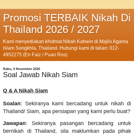
Promosi TERBAIK Nikah Di
Thailand 2026 / 2027
Kami menyediakan khidmat Nikah Kahwin di Majlis Agama
Islam Songkhla, Thailand. Hubungi kami di talian: 012-
4952275 (En Faiz / Puan Ros)
Rabu, 5 November 2025
Soal Jawab Nikah Siam
Q & A Nikah Siam
Soalan
: Sekiranya kami bercadang untuk nikah di
Thailand/ Siam, apa persiapan yang kami perlu buat?
Jawapan
: Sekiranya pasangan bercadang untuk
bernikah di Thailand, sila maklumkan pada pihak