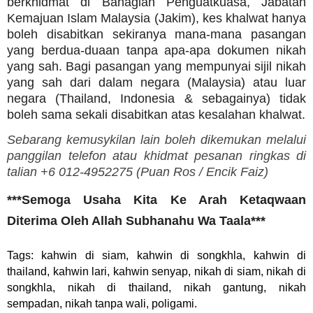
berkhidmat di Bahagian Penguatkuasa, Jabatan
Kemajuan Islam Malaysia (Jakim), kes khalwat hanya
boleh disabitkan sekiranya mana-mana pasangan
yang berdua-duaan tanpa apa-apa dokumen nikah
yang sah. Bagi pasangan yang mempunyai sijil nikah
yang sah dari dalam negara (Malaysia) atau luar
negara (Thailand, Indonesia & sebagainya) tidak
boleh sama sekali disabitkan atas kesalahan khalwat.
Sebarang kemusykilan lain boleh dikemukan melalui
panggilan telefon atau khidmat pesanan ringkas di
talian +6 012-4952275 (
Puan Ros /
Encik Faiz)
***Semoga Usaha Kita Ke Arah Ketaqwaan
Diterima Oleh Allah Subhanahu Wa Taala***
Tags: kahwin di siam, kahwin di songkhla, kahwin di
thailand, kahwin lari, kahwin senyap, nikah di siam, nikah di
songkhla, nikah di thailand, nikah gantung, nikah
sempadan, nikah tanpa wali, poligami.