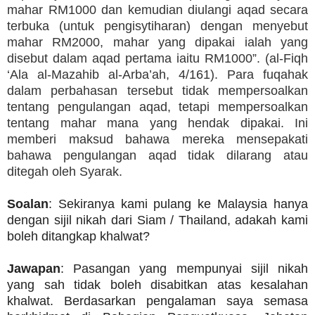
mahar RM1000 dan kemudian diulangi aqad secara
terbuka (untuk pengisytiharan) dengan menyebut
mahar RM2000, mahar yang dipakai ialah yang
disebut dalam aqad pertama iaitu RM1000”. (al-Fiqh
‘Ala al-Mazahib al-Arba’ah, 4/161). Para fuqahak
dalam perbahasan tersebut tidak mempersoalkan
tentang pengulangan aqad, tetapi mempersoalkan
tentang mahar mana yang hendak dipakai. Ini
memberi maksud bahawa mereka mensepakati
bahawa pengulangan aqad tidak dilarang atau
ditegah oleh Syarak.
Soalan
: Sekiranya kami pulang ke Malaysia hanya
dengan sijil nikah dari Siam / Thailand, adakah kami
boleh ditangkap khalwat?
Jawapan
: Pasangan yang mempunyai sijil nikah
yang sah tidak boleh disabitkan atas kesalahan
khalwat. Berdasarkan pengalaman saya semasa