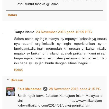
atau tuntut fasakh @ lain2.
Balas
Tanpa Nama
23 November 2015 pada 10:59 PTG
Salam ustaz..sy ingin btanya..sy mpunyai kekasih yg status
nya suami org..kekasih sy ingin mperisterikan sy n
bpoligami..dia ingin memudah kn urusan pnikahan ni..die
mgajak sy bnikah di thailand..adakah pnikahan kami ni sah
tanpa mpsetujuan n restu isteri pertama n tanpa restu dari
ibu bapa sy...sy jadi buntu dengan situasi begini...
Balas
Balasan
Faiz Muhamad
28 November 2015 pada 4:15 PG
Boleh rujuk fatwa Jabatan Kemajuan Islam Malaysia di
sini: http://www.nikahsiam-
kahwinthailand.com/2014/01/pakej-pernikahan-