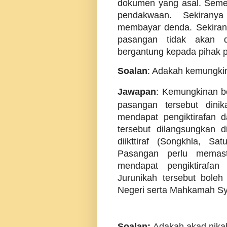
dokumen yang asal. Seme
pendakwaan. Sekirany
membayar denda. Sekiran
pasangan tidak akan 
bergantung kepada pihak 
Soalan
: Adakah kemungkin
Jawapan
: Kemungkinan be
pasangan tersebut dini
mendapat pengiktirafan d
tersebut dilangsungkan 
diikttiraf (Songkhla, Sa
Pasangan perlu memast
mendapat pengiktirafan
Jurunikah tersebut boleh
Negeri serta Mahkamah Sya
Soalan:
Adakah akad nikah