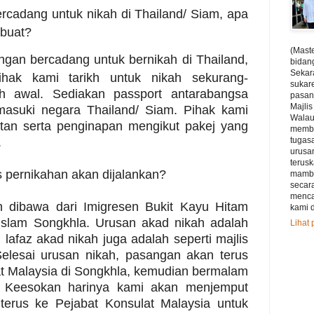
ercadang untuk nikah di Thailand/ Siam, apa
 buat?
(Maste
ngan bercadang untuk bernikah di Thailand,
bidan
Sekar
hak kami tarikh untuk nikah sekurang-
sukar
ih awal. Sediakan passport antarabangsa
pasan
Majli
masuki negara Thailand/ Siam. Pihak kami
Walau
tan serta penginapan mengikut pakej yang
membu
.
tugas
urusan
terus
 pernikahan akan dijalankan?
mamba
secar
menca
 dibawa dari Imigresen Bukit Kayu Hitam
kami d
Islam Songkhla. Urusan akad nikah adalah
Lihat 
afaz akad nikah juga adalah seperti majlis
Selesai urusan nikah, pasangan akan terus
t Malaysia di Songkhla, kemudian bermalam
. Keesokan harinya kami akan menjemput
terus ke Pejabat Konsulat Malaysia untuk