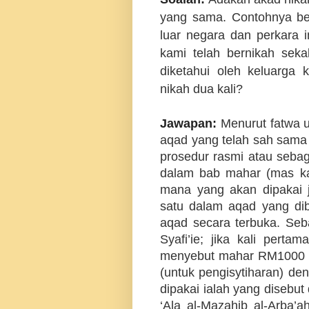
yang sama. Contohnya beg
luar negara dan perkara in
kami telah bernikah sekal
diketahui oleh keluarga
nikah dua kali?
Jawapan:
Menurut fatwa 
aqad yang telah sah sama 
prosedur rasmi atau sebag
dalam bab mahar (mas k
mana yang akan dipakai 
satu dalam aqad yang dib
aqad secara terbuka. Se
Syafi’ie; jika kali perta
menyebut mahar RM1000 d
(untuk pengisytiharan) 
dipakai ialah yang disebut
‘Ala al-Mazahib al-Arba’