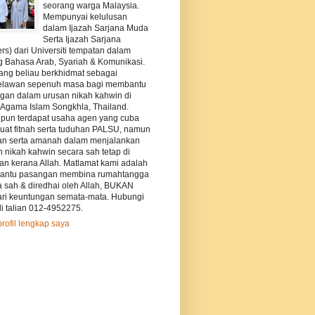
seorang warga Malaysia.
Mempunyai kelulusan
dalam Ijazah Sarjana Muda
Serta Ijazah Sarjana
rs) dari Universiti tempatan dalam
g Bahasa Arab, Syariah & Komunikasi.
ang beliau berkhidmat sebagai
elawan sepenuh masa bagi membantu
gan dalam urusan nikah kahwin di
s Agama Islam Songkhla, Thailand.
pun terdapat usaha agen yang cuba
at fitnah serta tuduhan PALSU, namun
an serta amanah dalam menjalankan
 nikah kahwin secara sah tetap di
kan kerana Allah. Matlamat kami adalah
ntu pasangan membina rumahtangga
a sah & diredhai oleh Allah, BUKAN
ri keuntungan semata-mata. Hubungi
i talian 012-4952275.
profil lengkap saya