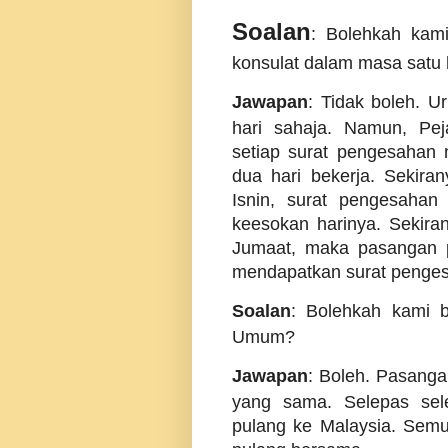
Soalan
: Bolehkah kami
konsulat dalam masa satu 
Jawapan
: Tidak boleh. U
hari sahaja. Namun, Pej
setiap surat pengesahan
dua hari bekerja. Sekira
Isnin, surat pengesahan
keesokan harinya. Sekira
Jumaat, maka pasangan p
mendapatkan surat pengesa
Soalan
: Bolehkah kami b
Umum?
Jawapan
: Boleh. Pasangan
yang sama. Selepas sele
pulang ke Malaysia. Sem