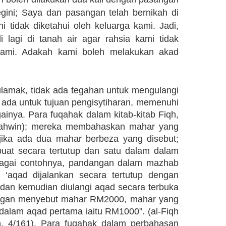
ini; Saya dan pasangan telah bernikah di
i tidak diketahui oleh keluarga kami. Jadi,
i lagi di tanah air agar rahsia kami tidak
 kami. Adakah kami boleh melakukan akad
ulamak, tidak ada tegahan untuk mengulangi
ada untuk tujuan pengisytiharan, memenuhi
ainya. Para fuqahak dalam kitab-kitab Fiqh,
ahwin); mereka membahaskan mahar yang
jika ada dua mahar berbeza yang disebut;
uat secara tertutup dan satu dalam dalam
bagai contohnya, pandangan dalam mazhab
ma ‘aqad dijalankan secara tertutup dengan
an kemudian diulangi aqad secara terbuka
dengan menyebut mahar RM2000, mahar yang
 dalam aqad pertama iaitu RM1000”. (al-Fiqh
ah, 4/161). Para fuqahak dalam perbahasan