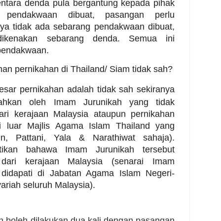
ntara denda pula bergantung kepada pihak
a pendakwaan dibuat, pasangan perlu
ya tidak ada sebarang pendakwaan dibuat,
dikenakan sebarang denda. Semua ini
pendakwaan.
an pernikahan di Thailand/ Siam tidak sah?
sar pernikahan adalah tidak sah sekiranya
kahkan oleh Imam Jurunikah yang tidak
ari kerajaan Malaysia ataupun pernikahan
di luar Majlis Agama Islam Thailand yang
tun, Pattani, Yala & Narathiwat sahaja).
ikan bahawa Imam Jurunikah tersebut
 dari kerajaan Malaysia (senarai Imam
 didapati di Jabatan Agama Islam Negeri-
riah seluruh Malaysia).
 boleh dilakukan dua kali dengan pasangan