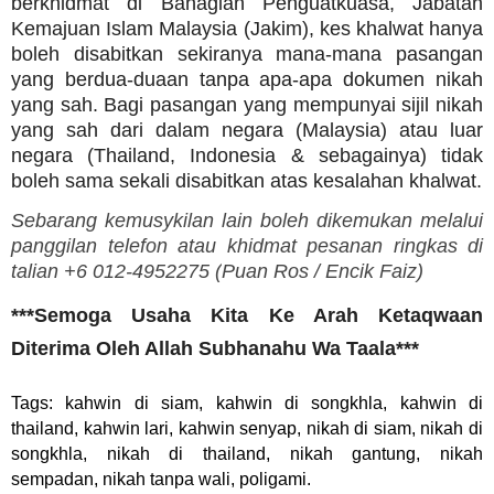
berkhidmat di Bahagian Penguatkuasa, Jabatan
Kemajuan Islam Malaysia (Jakim), kes khalwat hanya
boleh disabitkan sekiranya mana-mana pasangan
yang berdua-duaan tanpa apa-apa dokumen nikah
yang sah. Bagi pasangan yang mempunyai sijil nikah
yang sah dari dalam negara (Malaysia) atau luar
negara (Thailand, Indonesia & sebagainya) tidak
boleh sama sekali disabitkan atas kesalahan khalwat.
Sebarang kemusykilan lain boleh dikemukan melalui
panggilan telefon atau khidmat pesanan ringkas di
talian +6 012-4952275 (
Puan Ros /
Encik Faiz)
***Semoga Usaha Kita Ke Arah Ketaqwaan
Diterima Oleh Allah Subhanahu Wa Taala***
Tags: kahwin di siam, kahwin di songkhla, kahwin di
thailand, kahwin lari, kahwin senyap, nikah di siam, nikah di
songkhla, nikah di thailand, nikah gantung, nikah
sempadan, nikah tanpa wali, poligami.