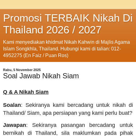
Promosi TERBAIK Nikah Di
Thailand 2026 / 2027
Kami menyediakan khidmat Nikah Kahwin di Majlis Agama
Islam Songkhla, Thailand. Hubungi kami di talian: 012-
4952275 (En Faiz / Puan Ros)
Rabu, 5 November 2025
Soal Jawab Nikah Siam
Q & A Nikah Siam
Soalan
: Sekiranya kami bercadang untuk nikah di
Thailand/ Siam, apa persiapan yang kami perlu buat?
Jawapan
: Sekiranya pasangan bercadang untuk
bernikah di Thailand, sila maklumkan pada pihak