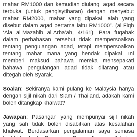
mahar RM1000 dan kemudian diulangi aqad secara
terbuka (untuk pengisytiharan) dengan menyebut
mahar RM2000, mahar yang dipakai ialah yang
disebut dalam aqad pertama iaitu RM1000”. (al-Fiqh
‘Ala al-Mazahib al-Arba’ah, 4/161). Para fuqahak
dalam perbahasan tersebut tidak mempersoalkan
tentang pengulangan aqad, tetapi mempersoalkan
tentang mahar mana yang hendak dipakai. Ini
memberi maksud bahawa mereka mensepakati
bahawa pengulangan aqad tidak dilarang atau
ditegah oleh Syarak.
Soalan
: Sekiranya kami pulang ke Malaysia hanya
dengan sijil nikah dari Siam / Thailand, adakah kami
boleh ditangkap khalwat?
Jawapan
: Pasangan yang mempunyai sijil nikah
yang sah tidak boleh disabitkan atas kesalahan
khalwat. Berdasarkan pengalaman saya semasa