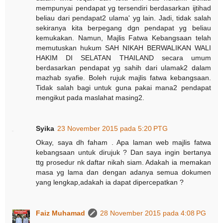
mempunyai pendapat yg tersendiri berdasarkan ijtihad
beliau dari pendapat2 ulama' yg lain. Jadi, tidak salah
sekiranya kita berpegang dgn pendapat yg beliau
kemukakan. Namun, Majlis Fatwa Kebangsaan telah
memutuskan hukum SAH NIKAH BERWALIKAN WALI
HAKIM DI SELATAN THAILAND secara umum
berdasarkan pendapat yg sahih dari ulamak2 dalam
mazhab syafie. Boleh rujuk majlis fatwa kebangsaan.
Tidak salah bagi untuk guna pakai mana2 pendapat
mengikut pada maslahat masing2.
Syika
23 November 2015 pada 5:20 PTG
Okay, saya dh faham . Apa laman web majlis fatwa
kebangsaan untuk dirujuk ? Dan saya ingin bertanya
ttg prosedur nk daftar nikah siam. Adakah ia memakan
masa yg lama dan dengan adanya semua dokumen
yang lengkap,adakah ia dapat dipercepatkan ?
Faiz Muhamad
28 November 2015 pada 4:08 PG