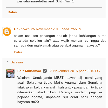
perkahwinan-di-thailand_3.html?m=1
Balas
Unknown
25 November 2015 pada 7:55 PG
salam ust. kes pasangan adalah janda kehilangan surat
cerai.ada solution lain? atau wajib mencari sehingga dpt
samada dgn mahkamah atau pejabat agama malaysia.?
Balas
Balasan
Faiz Muhamad
28 November 2015 pada 5:10 PG
Wsalam. Untuk janda MESTI bawak sijil cerai yang
asal. Sekiranya tidak, Majlis Agama Islam Songkhla
tidak akan keluarkan sijil nikah untuk pasangan @ tidak
dibenarkan akad nikah. Caranya mudah; pegi ke
pejabat agama, dapatkan sijil cerai baru dengan
bayaran rm20.