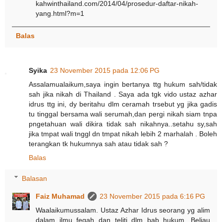
kahwinthailand.com/2014/04/prosedur-daftar-nikah-
yang.html?m=1
Balas
Syika
23 November 2015 pada 12:06 PG
Assalamualaikum,saya ingin bertanya ttg hukum sah/tidak
sah jika nikah di Thailand . Saya ada tgk vido ustaz azhar
idrus ttg ini, dy beritahu dlm ceramah trsebut yg jika gadis
tu tinggal bersama wali serumah,dan pergi nikah siam tnpa
pngetahuan wali dikira tidak sah nikahnya..setahu sy,sah
jika tmpat wali tnggl dn tmpat nikah lebih 2 marhalah . Boleh
terangkan tk hukumnya sah atau tidak sah ?
Balas
Balasan
Faiz Muhamad
23 November 2015 pada 6:16 PG
Waalaikumussalam. Ustaz Azhar Idrus seorang yg alim
dalam ilmu feqah dan teliti dlm bab hukum. Beliau