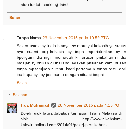
atau tuntut fasakh @ lain2.
Balas
Tanpa Nama
23 November 2015 pada 10:59 PTG
Salam ustaz..sy ingin btanya..sy mpunyai kekasih yg status
nya suami org..kekasih sy ingin mperisterikan sy n
bpoligami..dia ingin memudah kn urusan pnikahan ni..die
mgajak sy bnikah di thailand..adakah pnikahan kami ni sah
tanpa mpsetujuan n restu isteri pertama n tanpa restu dari
ibu bapa sy...sy jadi buntu dengan situasi begini...
Balas
Balasan
Faiz Muhamad
28 November 2015 pada 4:15 PG
Boleh rujuk fatwa Jabatan Kemajuan Islam Malaysia di
sini: http://www.nikahsiam-
kahwinthailand.com/2014/01/pakej-pernikahan-