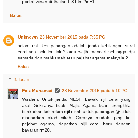
perkahwinan-di-thailand_3.html?m=1
Balas
Unknown
25 November 2015 pada 7:55 PG
salam ust. kes pasangan adalah janda kehilangan surat
cerai.ada solution lain? atau wajib mencari sehingga dpt
samada dgn mahkamah atau pejabat agama malaysia.?
Balas
Balasan
Faiz Muhamad
28 November 2015 pada 5:10 PG
Wsalam. Untuk janda MESTI bawak sijil cerai yang
asal. Sekiranya tidak, Majlis Agama Islam Songkhla
tidak akan keluarkan sijil nikah untuk pasangan @ tidak
dibenarkan akad nikah. Caranya mudah; pegi ke
pejabat agama, dapatkan sijil cerai baru dengan
bayaran rm20.