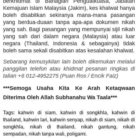
berkhidmat di Bahagian Penguatkuasa, Jabatan
Kemajuan Islam Malaysia (Jakim), kes khalwat hanya
boleh disabitkan sekiranya mana-mana pasangan
yang berdua-duaan tanpa apa-apa dokumen nikah
yang sah. Bagi pasangan yang mempunyai sijil nikah
yang sah dari dalam negara (Malaysia) atau luar
negara (Thailand, Indonesia & sebagainya) tidak
boleh sama sekali disabitkan atas kesalahan khalwat.
Sebarang kemusykilan lain boleh dikemukan melalui
panggilan telefon atau khidmat pesanan ringkas di
talian +6 012-4952275 (
Puan Ros /
Encik Faiz)
***Semoga Usaha Kita Ke Arah Ketaqwaan
Diterima Oleh Allah Subhanahu Wa Taala***
Tags: kahwin di siam, kahwin di songkhla, kahwin di
thailand, kahwin lari, kahwin senyap, nikah di siam, nikah di
songkhla, nikah di thailand, nikah gantung, nikah
sempadan, nikah tanpa wali, poligami.