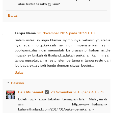
atau tuntut fasakh @ lain2.
Balas
Tanpa Nama
23 November 2015 pada 10:59 PTG
Salam ustaz..sy ingin btanya..sy mpunyai kekasih yg status
nya suami org..kekasih sy ingin mperisterikan sy n
bpoligami..dia ingin memudah kn urusan pnikahan ni..die
mgajak sy bnikah di thailand..adakah pnikahan kami ni sah
tanpa mpsetujuan n restu isteri pertama n tanpa restu dari
ibu bapa sy...sy jadi buntu dengan situasi begini...
Balas
Balasan
Faiz Muhamad
28 November 2015 pada 4:15 PG
Boleh rujuk fatwa Jabatan Kemajuan Islam Malaysia di
sini: http://www.nikahsiam-
kahwinthailand.com/2014/01/pakej-pernikahan-