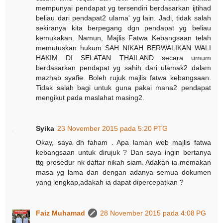
mempunyai pendapat yg tersendiri berdasarkan ijtihad
beliau dari pendapat2 ulama' yg lain. Jadi, tidak salah
sekiranya kita berpegang dgn pendapat yg beliau
kemukakan. Namun, Majlis Fatwa Kebangsaan telah
memutuskan hukum SAH NIKAH BERWALIKAN WALI
HAKIM DI SELATAN THAILAND secara umum
berdasarkan pendapat yg sahih dari ulamak2 dalam
mazhab syafie. Boleh rujuk majlis fatwa kebangsaan.
Tidak salah bagi untuk guna pakai mana2 pendapat
mengikut pada maslahat masing2.
Syika
23 November 2015 pada 5:20 PTG
Okay, saya dh faham . Apa laman web majlis fatwa
kebangsaan untuk dirujuk ? Dan saya ingin bertanya
ttg prosedur nk daftar nikah siam. Adakah ia memakan
masa yg lama dan dengan adanya semua dokumen
yang lengkap,adakah ia dapat dipercepatkan ?
Faiz Muhamad
28 November 2015 pada 4:08 PG