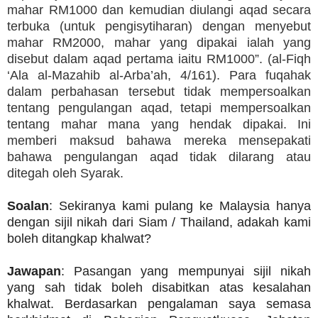
mahar RM1000 dan kemudian diulangi aqad secara
terbuka (untuk pengisytiharan) dengan menyebut
mahar RM2000, mahar yang dipakai ialah yang
disebut dalam aqad pertama iaitu RM1000”. (al-Fiqh
‘Ala al-Mazahib al-Arba’ah, 4/161). Para fuqahak
dalam perbahasan tersebut tidak mempersoalkan
tentang pengulangan aqad, tetapi mempersoalkan
tentang mahar mana yang hendak dipakai. Ini
memberi maksud bahawa mereka mensepakati
bahawa pengulangan aqad tidak dilarang atau
ditegah oleh Syarak.
Soalan
: Sekiranya kami pulang ke Malaysia hanya
dengan sijil nikah dari Siam / Thailand, adakah kami
boleh ditangkap khalwat?
Jawapan
: Pasangan yang mempunyai sijil nikah
yang sah tidak boleh disabitkan atas kesalahan
khalwat. Berdasarkan pengalaman saya semasa