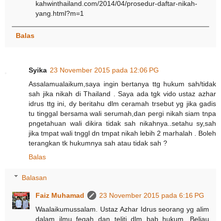
kahwinthailand.com/2014/04/prosedur-daftar-nikah-
yang.html?m=1
Balas
Syika
23 November 2015 pada 12:06 PG
Assalamualaikum,saya ingin bertanya ttg hukum sah/tidak
sah jika nikah di Thailand . Saya ada tgk vido ustaz azhar
idrus ttg ini, dy beritahu dlm ceramah trsebut yg jika gadis
tu tinggal bersama wali serumah,dan pergi nikah siam tnpa
pngetahuan wali dikira tidak sah nikahnya..setahu sy,sah
jika tmpat wali tnggl dn tmpat nikah lebih 2 marhalah . Boleh
terangkan tk hukumnya sah atau tidak sah ?
Balas
Balasan
Faiz Muhamad
23 November 2015 pada 6:16 PG
Waalaikumussalam. Ustaz Azhar Idrus seorang yg alim
dalam ilmu feqah dan teliti dlm bab hukum. Beliau