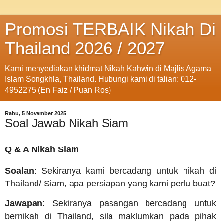
Promosi TERBAIK Nikah Di
Thailand 2026 / 2027
Kami menyediakan khidmat Nikah Kahwin di Majlis Agama
Islam Songkhla, Thailand. Hubungi kami di talian: 012-
4952275 (En Faiz / Puan Ros)
Rabu, 5 November 2025
Soal Jawab Nikah Siam
Q & A Nikah Siam
Soalan
: Sekiranya kami bercadang untuk nikah di
Thailand/ Siam, apa persiapan yang kami perlu buat?
Jawapan
: Sekiranya pasangan bercadang untuk
bernikah di Thailand, sila maklumkan pada pihak