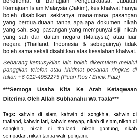
berkhidmat di Bahagian Penguatkuasa, Jabatan
Kemajuan Islam Malaysia (Jakim), kes khalwat hanya
boleh disabitkan sekiranya mana-mana pasangan
yang berdua-duaan tanpa apa-apa dokumen nikah
yang sah. Bagi pasangan yang mempunyai sijil nikah
yang sah dari dalam negara (Malaysia) atau luar
negara (Thailand, Indonesia & sebagainya) tidak
boleh sama sekali disabitkan atas kesalahan khalwat.
Sebarang kemusykilan lain boleh dikemukan melalui
panggilan telefon atau khidmat pesanan ringkas di
talian +6 012-4952275 (
Puan Ros /
Encik Faiz)
***Semoga Usaha Kita Ke Arah Ketaqwaan
Diterima Oleh Allah Subhanahu Wa Taala***
Tags: kahwin di siam, kahwin di songkhla, kahwin di
thailand, kahwin lari, kahwin senyap, nikah di siam, nikah di
songkhla, nikah di thailand, nikah gantung, nikah
sempadan, nikah tanpa wali, poligami.