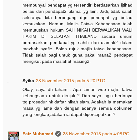
mempunyai pendapat yg tersendiri berdasarkan ijtihad
beliau dari pendapat2 ulama' yg lain. Jadi, tidak salah
sekiranya kita berpegang dgn pendapat yg beliau
kemukakan. Namun, Majlis Fatwa Kebangsaan telah
memutuskan hukum SAH NIKAH BERWALIKAN WALI
HAKIM DI SELATAN THAILAND secara umum
berdasarkan pendapat yg sahih dari ulamak2 dalam
mazhab syafie. Boleh rujuk majlis fatwa kebangsaan.
Tidak salah bagi untuk guna pakai mana2 pendapat
mengikut pada maslahat masing2.
Syika
23 November 2015 pada 5:20 PTG
Okay, saya dh faham . Apa laman web majlis fatwa
kebangsaan untuk dirujuk ? Dan saya ingin bertanya
ttg prosedur nk daftar nikah siam. Adakah ia memakan
masa yg lama dan dengan adanya semua dokumen
yang lengkap,adakah ia dapat dipercepatkan ?
Faiz Muhamad
28 November 2015 pada 4:08 PG