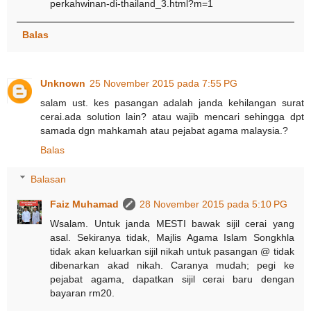
perkahwinan-di-thailand_3.html?m=1
Balas
Unknown
25 November 2015 pada 7:55 PG
salam ust. kes pasangan adalah janda kehilangan surat
cerai.ada solution lain? atau wajib mencari sehingga dpt
samada dgn mahkamah atau pejabat agama malaysia.?
Balas
Balasan
Faiz Muhamad
28 November 2015 pada 5:10 PG
Wsalam. Untuk janda MESTI bawak sijil cerai yang
asal. Sekiranya tidak, Majlis Agama Islam Songkhla
tidak akan keluarkan sijil nikah untuk pasangan @ tidak
dibenarkan akad nikah. Caranya mudah; pegi ke
pejabat agama, dapatkan sijil cerai baru dengan
bayaran rm20.