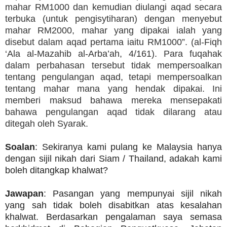
mahar RM1000 dan kemudian diulangi aqad secara
terbuka (untuk pengisytiharan) dengan menyebut
mahar RM2000, mahar yang dipakai ialah yang
disebut dalam aqad pertama iaitu RM1000”. (al-Fiqh
‘Ala al-Mazahib al-Arba’ah, 4/161). Para fuqahak
dalam perbahasan tersebut tidak mempersoalkan
tentang pengulangan aqad, tetapi mempersoalkan
tentang mahar mana yang hendak dipakai. Ini
memberi maksud bahawa mereka mensepakati
bahawa pengulangan aqad tidak dilarang atau
ditegah oleh Syarak.
Soalan
: Sekiranya kami pulang ke Malaysia hanya
dengan sijil nikah dari Siam / Thailand, adakah kami
boleh ditangkap khalwat?
Jawapan
: Pasangan yang mempunyai sijil nikah
yang sah tidak boleh disabitkan atas kesalahan
khalwat. Berdasarkan pengalaman saya semasa