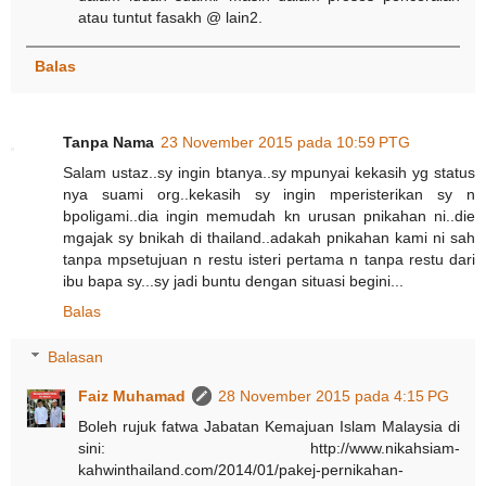
atau tuntut fasakh @ lain2.
Balas
Tanpa Nama
23 November 2015 pada 10:59 PTG
Salam ustaz..sy ingin btanya..sy mpunyai kekasih yg status
nya suami org..kekasih sy ingin mperisterikan sy n
bpoligami..dia ingin memudah kn urusan pnikahan ni..die
mgajak sy bnikah di thailand..adakah pnikahan kami ni sah
tanpa mpsetujuan n restu isteri pertama n tanpa restu dari
ibu bapa sy...sy jadi buntu dengan situasi begini...
Balas
Balasan
Faiz Muhamad
28 November 2015 pada 4:15 PG
Boleh rujuk fatwa Jabatan Kemajuan Islam Malaysia di
sini: http://www.nikahsiam-
kahwinthailand.com/2014/01/pakej-pernikahan-