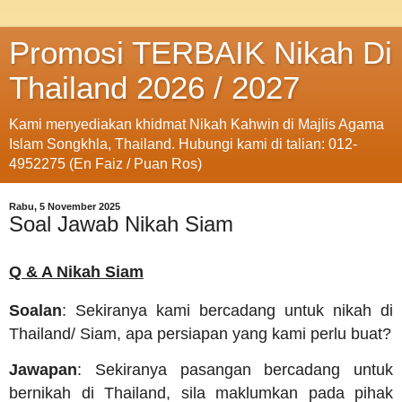
Promosi TERBAIK Nikah Di
Thailand 2026 / 2027
Kami menyediakan khidmat Nikah Kahwin di Majlis Agama
Islam Songkhla, Thailand. Hubungi kami di talian: 012-
4952275 (En Faiz / Puan Ros)
Rabu, 5 November 2025
Soal Jawab Nikah Siam
Q & A Nikah Siam
Soalan
: Sekiranya kami bercadang untuk nikah di
Thailand/ Siam, apa persiapan yang kami perlu buat?
Jawapan
: Sekiranya pasangan bercadang untuk
bernikah di Thailand, sila maklumkan pada pihak