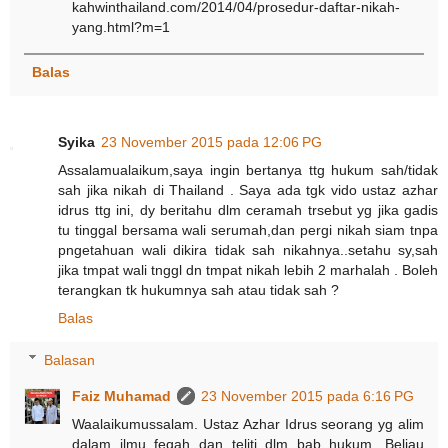
kahwinthailand.com/2014/04/prosedur-daftar-nikah-
yang.html?m=1
Balas
Syika
23 November 2015 pada 12:06 PG
Assalamualaikum,saya ingin bertanya ttg hukum sah/tidak
sah jika nikah di Thailand . Saya ada tgk vido ustaz azhar
idrus ttg ini, dy beritahu dlm ceramah trsebut yg jika gadis
tu tinggal bersama wali serumah,dan pergi nikah siam tnpa
pngetahuan wali dikira tidak sah nikahnya..setahu sy,sah
jika tmpat wali tnggl dn tmpat nikah lebih 2 marhalah . Boleh
terangkan tk hukumnya sah atau tidak sah ?
Balas
Balasan
Faiz Muhamad
23 November 2015 pada 6:16 PG
Waalaikumussalam. Ustaz Azhar Idrus seorang yg alim
dalam ilmu feqah dan teliti dlm bab hukum. Beliau