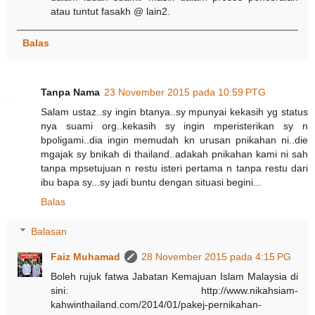
atau tuntut fasakh @ lain2.
Balas
Tanpa Nama
23 November 2015 pada 10:59 PTG
Salam ustaz..sy ingin btanya..sy mpunyai kekasih yg status
nya suami org..kekasih sy ingin mperisterikan sy n
bpoligami..dia ingin memudah kn urusan pnikahan ni..die
mgajak sy bnikah di thailand..adakah pnikahan kami ni sah
tanpa mpsetujuan n restu isteri pertama n tanpa restu dari
ibu bapa sy...sy jadi buntu dengan situasi begini...
Balas
Balasan
Faiz Muhamad
28 November 2015 pada 4:15 PG
Boleh rujuk fatwa Jabatan Kemajuan Islam Malaysia di
sini: http://www.nikahsiam-
kahwinthailand.com/2014/01/pakej-pernikahan-