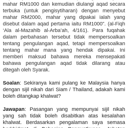
mahar RM1000 dan kemudian diulangi aqad secara
terbuka (untuk pengisytiharan) dengan menyebut
mahar RM2000, mahar yang dipakai ialah yang
disebut dalam aqad pertama iaitu RM1000”. (al-Fiqh
‘Ala al-Mazahib al-Arba’ah, 4/161). Para fuqahak
dalam perbahasan tersebut tidak mempersoalkan
tentang pengulangan aqad, tetapi mempersoalkan
tentang mahar mana yang hendak dipakai. Ini
memberi maksud bahawa mereka mensepakati
bahawa pengulangan aqad tidak dilarang atau
ditegah oleh Syarak.
Soalan
: Sekiranya kami pulang ke Malaysia hanya
dengan sijil nikah dari Siam / Thailand, adakah kami
boleh ditangkap khalwat?
Jawapan
: Pasangan yang mempunyai sijil nikah
yang sah tidak boleh disabitkan atas kesalahan
khalwat. Berdasarkan pengalaman saya semasa