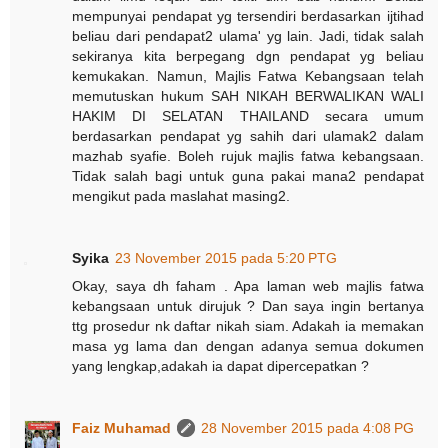
mempunyai pendapat yg tersendiri berdasarkan ijtihad
beliau dari pendapat2 ulama' yg lain. Jadi, tidak salah
sekiranya kita berpegang dgn pendapat yg beliau
kemukakan. Namun, Majlis Fatwa Kebangsaan telah
memutuskan hukum SAH NIKAH BERWALIKAN WALI
HAKIM DI SELATAN THAILAND secara umum
berdasarkan pendapat yg sahih dari ulamak2 dalam
mazhab syafie. Boleh rujuk majlis fatwa kebangsaan.
Tidak salah bagi untuk guna pakai mana2 pendapat
mengikut pada maslahat masing2.
Syika
23 November 2015 pada 5:20 PTG
Okay, saya dh faham . Apa laman web majlis fatwa
kebangsaan untuk dirujuk ? Dan saya ingin bertanya
ttg prosedur nk daftar nikah siam. Adakah ia memakan
masa yg lama dan dengan adanya semua dokumen
yang lengkap,adakah ia dapat dipercepatkan ?
Faiz Muhamad
28 November 2015 pada 4:08 PG