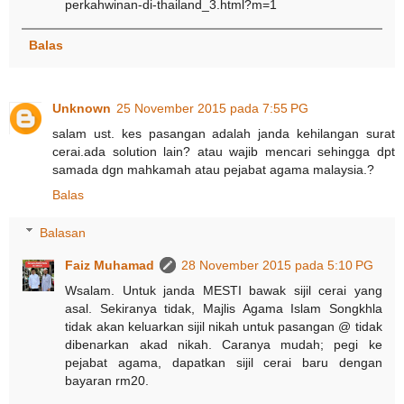
perkahwinan-di-thailand_3.html?m=1
Balas
Unknown
25 November 2015 pada 7:55 PG
salam ust. kes pasangan adalah janda kehilangan surat
cerai.ada solution lain? atau wajib mencari sehingga dpt
samada dgn mahkamah atau pejabat agama malaysia.?
Balas
Balasan
Faiz Muhamad
28 November 2015 pada 5:10 PG
Wsalam. Untuk janda MESTI bawak sijil cerai yang
asal. Sekiranya tidak, Majlis Agama Islam Songkhla
tidak akan keluarkan sijil nikah untuk pasangan @ tidak
dibenarkan akad nikah. Caranya mudah; pegi ke
pejabat agama, dapatkan sijil cerai baru dengan
bayaran rm20.