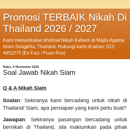
Promosi TERBAIK Nikah Di
Thailand 2026 / 2027
Kami menyediakan khidmat Nikah Kahwin di Majlis Agama
Islam Songkhla, Thailand. Hubungi kami di talian: 012-
4952275 (En Faiz / Puan Ros)
Rabu, 5 November 2025
Soal Jawab Nikah Siam
Q & A Nikah Siam
Soalan
: Sekiranya kami bercadang untuk nikah di
Thailand/ Siam, apa persiapan yang kami perlu buat?
Jawapan
: Sekiranya pasangan bercadang untuk
bernikah di Thailand, sila maklumkan pada pihak