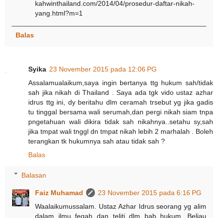
kahwinthailand.com/2014/04/prosedur-daftar-nikah-
yang.html?m=1
Balas
Syika
23 November 2015 pada 12:06 PG
Assalamualaikum,saya ingin bertanya ttg hukum sah/tidak
sah jika nikah di Thailand . Saya ada tgk vido ustaz azhar
idrus ttg ini, dy beritahu dlm ceramah trsebut yg jika gadis
tu tinggal bersama wali serumah,dan pergi nikah siam tnpa
pngetahuan wali dikira tidak sah nikahnya..setahu sy,sah
jika tmpat wali tnggl dn tmpat nikah lebih 2 marhalah . Boleh
terangkan tk hukumnya sah atau tidak sah ?
Balas
Balasan
Faiz Muhamad
23 November 2015 pada 6:16 PG
Waalaikumussalam. Ustaz Azhar Idrus seorang yg alim
dalam ilmu feqah dan teliti dlm bab hukum. Beliau