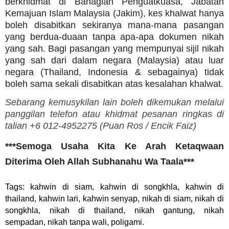
berkhidmat di Bahagian Penguatkuasa, Jabatan
Kemajuan Islam Malaysia (Jakim), kes khalwat hanya
boleh disabitkan sekiranya mana-mana pasangan
yang berdua-duaan tanpa apa-apa dokumen nikah
yang sah. Bagi pasangan yang mempunyai sijil nikah
yang sah dari dalam negara (Malaysia) atau luar
negara (Thailand, Indonesia & sebagainya) tidak
boleh sama sekali disabitkan atas kesalahan khalwat.
Sebarang kemusykilan lain boleh dikemukan melalui
panggilan telefon atau khidmat pesanan ringkas di
talian +6 012-4952275 (
Puan Ros /
Encik Faiz)
***Semoga Usaha Kita Ke Arah Ketaqwaan
Diterima Oleh Allah Subhanahu Wa Taala***
Tags: kahwin di siam, kahwin di songkhla, kahwin di
thailand, kahwin lari, kahwin senyap, nikah di siam, nikah di
songkhla, nikah di thailand, nikah gantung, nikah
sempadan, nikah tanpa wali, poligami.