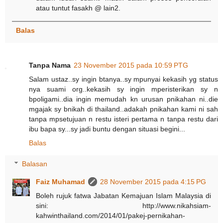
atau tuntut fasakh @ lain2.
Balas
Tanpa Nama
23 November 2015 pada 10:59 PTG
Salam ustaz..sy ingin btanya..sy mpunyai kekasih yg status
nya suami org..kekasih sy ingin mperisterikan sy n
bpoligami..dia ingin memudah kn urusan pnikahan ni..die
mgajak sy bnikah di thailand..adakah pnikahan kami ni sah
tanpa mpsetujuan n restu isteri pertama n tanpa restu dari
ibu bapa sy...sy jadi buntu dengan situasi begini...
Balas
Balasan
Faiz Muhamad
28 November 2015 pada 4:15 PG
Boleh rujuk fatwa Jabatan Kemajuan Islam Malaysia di
sini: http://www.nikahsiam-
kahwinthailand.com/2014/01/pakej-pernikahan-