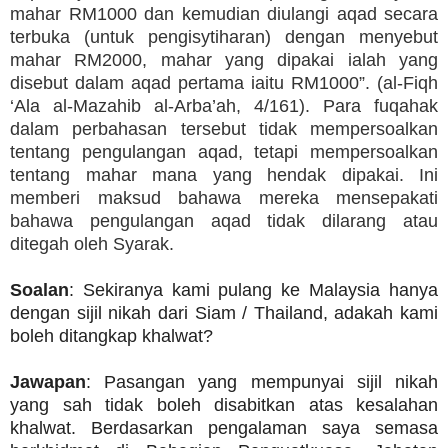
mahar RM1000 dan kemudian diulangi aqad secara
terbuka (untuk pengisytiharan) dengan menyebut
mahar RM2000, mahar yang dipakai ialah yang
disebut dalam aqad pertama iaitu RM1000”. (al-Fiqh
‘Ala al-Mazahib al-Arba’ah, 4/161). Para fuqahak
dalam perbahasan tersebut tidak mempersoalkan
tentang pengulangan aqad, tetapi mempersoalkan
tentang mahar mana yang hendak dipakai. Ini
memberi maksud bahawa mereka mensepakati
bahawa pengulangan aqad tidak dilarang atau
ditegah oleh Syarak.
Soalan
: Sekiranya kami pulang ke Malaysia hanya
dengan sijil nikah dari Siam / Thailand, adakah kami
boleh ditangkap khalwat?
Jawapan
: Pasangan yang mempunyai sijil nikah
yang sah tidak boleh disabitkan atas kesalahan
khalwat. Berdasarkan pengalaman saya semasa