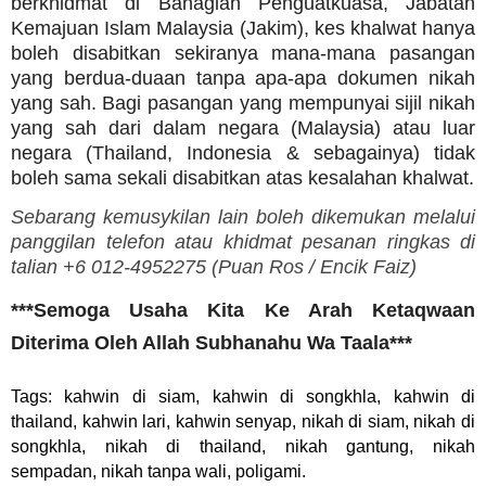
berkhidmat di Bahagian Penguatkuasa, Jabatan
Kemajuan Islam Malaysia (Jakim), kes khalwat hanya
boleh disabitkan sekiranya mana-mana pasangan
yang berdua-duaan tanpa apa-apa dokumen nikah
yang sah. Bagi pasangan yang mempunyai sijil nikah
yang sah dari dalam negara (Malaysia) atau luar
negara (Thailand, Indonesia & sebagainya) tidak
boleh sama sekali disabitkan atas kesalahan khalwat.
Sebarang kemusykilan lain boleh dikemukan melalui
panggilan telefon atau khidmat pesanan ringkas di
talian +6 012-4952275 (
Puan Ros /
Encik Faiz)
***Semoga Usaha Kita Ke Arah Ketaqwaan
Diterima Oleh Allah Subhanahu Wa Taala***
Tags: kahwin di siam, kahwin di songkhla, kahwin di
thailand, kahwin lari, kahwin senyap, nikah di siam, nikah di
songkhla, nikah di thailand, nikah gantung, nikah
sempadan, nikah tanpa wali, poligami.