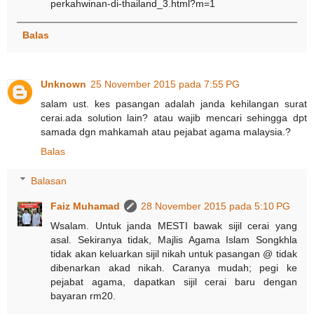
perkahwinan-di-thailand_3.html?m=1
Balas
Unknown
25 November 2015 pada 7:55 PG
salam ust. kes pasangan adalah janda kehilangan surat
cerai.ada solution lain? atau wajib mencari sehingga dpt
samada dgn mahkamah atau pejabat agama malaysia.?
Balas
Balasan
Faiz Muhamad
28 November 2015 pada 5:10 PG
Wsalam. Untuk janda MESTI bawak sijil cerai yang
asal. Sekiranya tidak, Majlis Agama Islam Songkhla
tidak akan keluarkan sijil nikah untuk pasangan @ tidak
dibenarkan akad nikah. Caranya mudah; pegi ke
pejabat agama, dapatkan sijil cerai baru dengan
bayaran rm20.