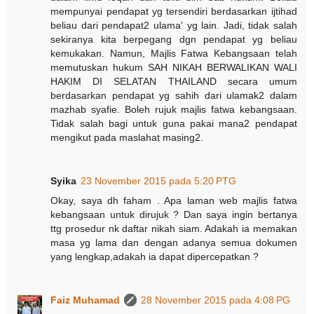
mempunyai pendapat yg tersendiri berdasarkan ijtihad
beliau dari pendapat2 ulama' yg lain. Jadi, tidak salah
sekiranya kita berpegang dgn pendapat yg beliau
kemukakan. Namun, Majlis Fatwa Kebangsaan telah
memutuskan hukum SAH NIKAH BERWALIKAN WALI
HAKIM DI SELATAN THAILAND secara umum
berdasarkan pendapat yg sahih dari ulamak2 dalam
mazhab syafie. Boleh rujuk majlis fatwa kebangsaan.
Tidak salah bagi untuk guna pakai mana2 pendapat
mengikut pada maslahat masing2.
Syika
23 November 2015 pada 5:20 PTG
Okay, saya dh faham . Apa laman web majlis fatwa
kebangsaan untuk dirujuk ? Dan saya ingin bertanya
ttg prosedur nk daftar nikah siam. Adakah ia memakan
masa yg lama dan dengan adanya semua dokumen
yang lengkap,adakah ia dapat dipercepatkan ?
Faiz Muhamad
28 November 2015 pada 4:08 PG