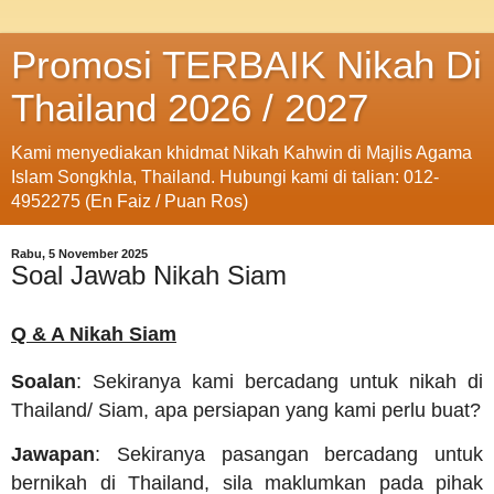
Promosi TERBAIK Nikah Di
Thailand 2026 / 2027
Kami menyediakan khidmat Nikah Kahwin di Majlis Agama
Islam Songkhla, Thailand. Hubungi kami di talian: 012-
4952275 (En Faiz / Puan Ros)
Rabu, 5 November 2025
Soal Jawab Nikah Siam
Q & A Nikah Siam
Soalan
: Sekiranya kami bercadang untuk nikah di
Thailand/ Siam, apa persiapan yang kami perlu buat?
Jawapan
: Sekiranya pasangan bercadang untuk
bernikah di Thailand, sila maklumkan pada pihak