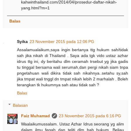
kahwinthailand.com/2014/04/prosedur-daftar-nikah-
yang.html?m=1
Balas
Syika
23 November 2015 pada 12:06 PG
Assalamualaikum,saya ingin bertanya ttg hukum sah/tidak
sah jika nikah di Thailand . Saya ada tgk vido ustaz azhar
idrus ttg ini, dy beritahu dlm ceramah trsebut yg jika gadis
tu tinggal bersama wali serumah,dan pergi nikah siam tnpa
pngetahuan wali dikira tidak sah nikahnya..setahu sy,sah
jika tmpat wali tnggl dn tmpat nikah lebih 2 marhalah . Boleh
terangkan tk hukumnya sah atau tidak sah ?
Balas
Balasan
Faiz Muhamad
23 November 2015 pada 6:16 PG
Waalaikumussalam. Ustaz Azhar Idrus seorang yg alim
dalam ilmu feqah dan teliti dlm bab hukum. Beliau