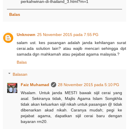
perkahwinan-di-thailand_3.html?m=1
Balas
Unknown
25 November 2015 pada 7:55 PG
salam ust. kes pasangan adalah janda kehilangan surat
cerai.ada solution lain? atau wajib mencari sehingga dpt
samada dgn mahkamah atau pejabat agama malaysia.?
Balas
Balasan
Faiz Muhamad
28 November 2015 pada 5:10 PG
Wsalam. Untuk janda MESTI bawak sijil cerai yang
asal. Sekiranya tidak, Majlis Agama Islam Songkhla
tidak akan keluarkan sijil nikah untuk pasangan @ tidak
dibenarkan akad nikah. Caranya mudah; pegi ke
pejabat agama, dapatkan sijil cerai baru dengan
bayaran rm20.