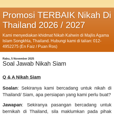
Promosi TERBAIK Nikah Di
Thailand 2026 / 2027
Kami menyediakan khidmat Nikah Kahwin di Majlis Agama
Islam Songkhla, Thailand. Hubungi kami di talian: 012-
4952275 (En Faiz / Puan Ros)
Rabu, 5 November 2025
Soal Jawab Nikah Siam
Q & A Nikah Siam
Soalan
: Sekiranya kami bercadang untuk nikah di
Thailand/ Siam, apa persiapan yang kami perlu buat?
Jawapan
: Sekiranya pasangan bercadang untuk
bernikah di Thailand, sila maklumkan pada pihak