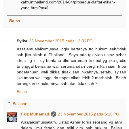
kahwinthailand.com/2014/04/prosedur-daftar-nikah-
yang.html?m=1
Balas
Syika
23 November 2015 pada 12:06 PG
Assalamualaikum,saya ingin bertanya ttg hukum sah/tidak
sah jika nikah di Thailand . Saya ada tgk vido ustaz azhar
idrus ttg ini, dy beritahu dlm ceramah trsebut yg jika gadis
tu tinggal bersama wali serumah,dan pergi nikah siam tnpa
pngetahuan wali dikira tidak sah nikahnya..setahu sy,sah
jika tmpat wali tnggl dn tmpat nikah lebih 2 marhalah . Boleh
terangkan tk hukumnya sah atau tidak sah ?
Balas
Balasan
Faiz Muhamad
23 November 2015 pada 6:16 PG
Waalaikumussalam. Ustaz Azhar Idrus seorang yg alim
dalam ilmu feqah dan teliti dlm bab hukum. Beliau