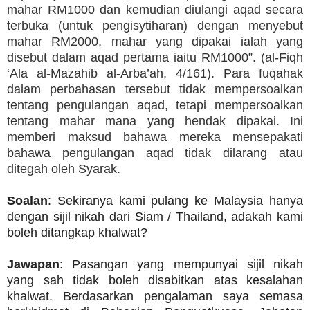
mahar RM1000 dan kemudian diulangi aqad secara
terbuka (untuk pengisytiharan) dengan menyebut
mahar RM2000, mahar yang dipakai ialah yang
disebut dalam aqad pertama iaitu RM1000”. (al-Fiqh
‘Ala al-Mazahib al-Arba’ah, 4/161). Para fuqahak
dalam perbahasan tersebut tidak mempersoalkan
tentang pengulangan aqad, tetapi mempersoalkan
tentang mahar mana yang hendak dipakai. Ini
memberi maksud bahawa mereka mensepakati
bahawa pengulangan aqad tidak dilarang atau
ditegah oleh Syarak.
Soalan
: Sekiranya kami pulang ke Malaysia hanya
dengan sijil nikah dari Siam / Thailand, adakah kami
boleh ditangkap khalwat?
Jawapan
: Pasangan yang mempunyai sijil nikah
yang sah tidak boleh disabitkan atas kesalahan
khalwat. Berdasarkan pengalaman saya semasa