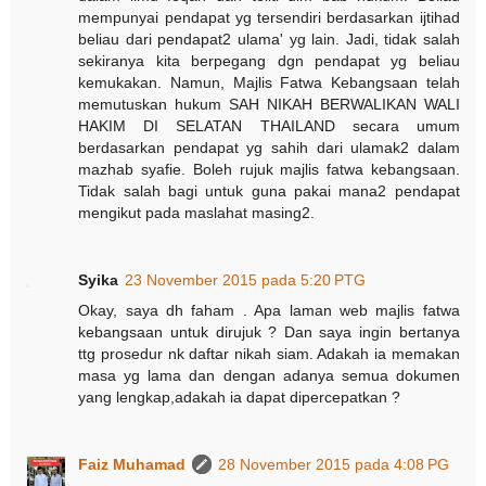
mempunyai pendapat yg tersendiri berdasarkan ijtihad
beliau dari pendapat2 ulama' yg lain. Jadi, tidak salah
sekiranya kita berpegang dgn pendapat yg beliau
kemukakan. Namun, Majlis Fatwa Kebangsaan telah
memutuskan hukum SAH NIKAH BERWALIKAN WALI
HAKIM DI SELATAN THAILAND secara umum
berdasarkan pendapat yg sahih dari ulamak2 dalam
mazhab syafie. Boleh rujuk majlis fatwa kebangsaan.
Tidak salah bagi untuk guna pakai mana2 pendapat
mengikut pada maslahat masing2.
Syika
23 November 2015 pada 5:20 PTG
Okay, saya dh faham . Apa laman web majlis fatwa
kebangsaan untuk dirujuk ? Dan saya ingin bertanya
ttg prosedur nk daftar nikah siam. Adakah ia memakan
masa yg lama dan dengan adanya semua dokumen
yang lengkap,adakah ia dapat dipercepatkan ?
Faiz Muhamad
28 November 2015 pada 4:08 PG