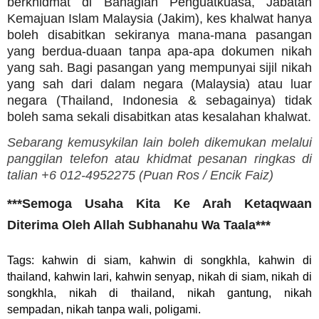
berkhidmat di Bahagian Penguatkuasa, Jabatan
Kemajuan Islam Malaysia (Jakim), kes khalwat hanya
boleh disabitkan sekiranya mana-mana pasangan
yang berdua-duaan tanpa apa-apa dokumen nikah
yang sah. Bagi pasangan yang mempunyai sijil nikah
yang sah dari dalam negara (Malaysia) atau luar
negara (Thailand, Indonesia & sebagainya) tidak
boleh sama sekali disabitkan atas kesalahan khalwat.
Sebarang kemusykilan lain boleh dikemukan melalui
panggilan telefon atau khidmat pesanan ringkas di
talian +6 012-4952275 (
Puan Ros /
Encik Faiz)
***Semoga Usaha Kita Ke Arah Ketaqwaan
Diterima Oleh Allah Subhanahu Wa Taala***
Tags: kahwin di siam, kahwin di songkhla, kahwin di
thailand, kahwin lari, kahwin senyap, nikah di siam, nikah di
songkhla, nikah di thailand, nikah gantung, nikah
sempadan, nikah tanpa wali, poligami.