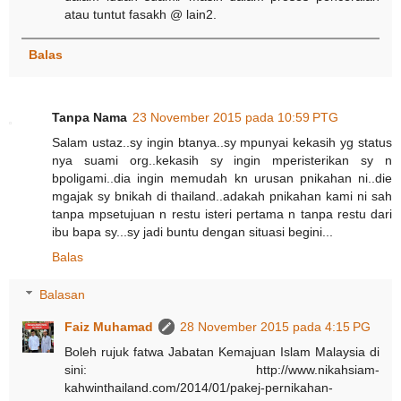
atau tuntut fasakh @ lain2.
Balas
Tanpa Nama
23 November 2015 pada 10:59 PTG
Salam ustaz..sy ingin btanya..sy mpunyai kekasih yg status
nya suami org..kekasih sy ingin mperisterikan sy n
bpoligami..dia ingin memudah kn urusan pnikahan ni..die
mgajak sy bnikah di thailand..adakah pnikahan kami ni sah
tanpa mpsetujuan n restu isteri pertama n tanpa restu dari
ibu bapa sy...sy jadi buntu dengan situasi begini...
Balas
Balasan
Faiz Muhamad
28 November 2015 pada 4:15 PG
Boleh rujuk fatwa Jabatan Kemajuan Islam Malaysia di
sini: http://www.nikahsiam-
kahwinthailand.com/2014/01/pakej-pernikahan-