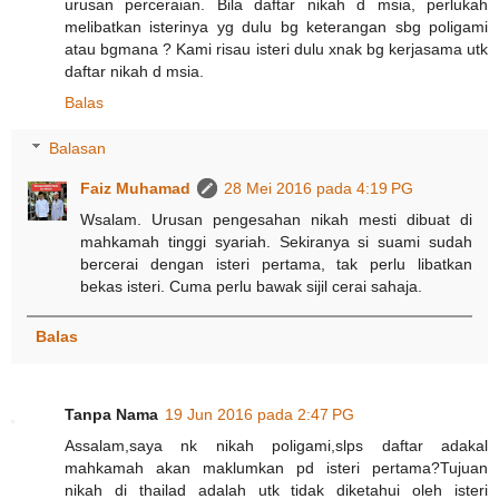
urusan perceraian. Bila daftar nikah d msia, perlukah
melibatkan isterinya yg dulu bg keterangan sbg poligami
atau bgmana ? Kami risau isteri dulu xnak bg kerjasama utk
daftar nikah d msia.
Balas
Balasan
Faiz Muhamad
28 Mei 2016 pada 4:19 PG
Wsalam. Urusan pengesahan nikah mesti dibuat di
mahkamah tinggi syariah. Sekiranya si suami sudah
bercerai dengan isteri pertama, tak perlu libatkan
bekas isteri. Cuma perlu bawak sijil cerai sahaja.
Balas
Tanpa Nama
19 Jun 2016 pada 2:47 PG
Assalam,saya nk nikah poligami,slps daftar adakal
mahkamah akan maklumkan pd isteri pertama?Tujuan
nikah di thailad adalah utk tidak diketahui oleh isteri