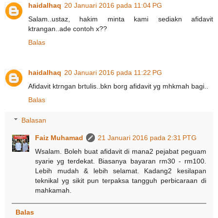
haidalhaq
20 Januari 2016 pada 11:04 PG
Salam..ustaz, hakim minta kami sediakn afidavit
ktrangan..ade contoh x??
Balas
haidalhaq
20 Januari 2016 pada 11:22 PG
Afidavit ktrngan brtulis..bkn borg afidavit yg mhkmah bagi..
Balas
Balasan
Faiz Muhamad
21 Januari 2016 pada 2:31 PTG
Wsalam. Boleh buat afidavit di mana2 pejabat peguam
syarie yg terdekat. Biasanya bayaran rm30 - rm100.
Lebih mudah & lebih selamat. Kadang2 kesilapan
teknikal yg sikit pun terpaksa tangguh perbicaraan di
mahkamah.
Balas