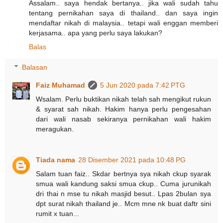
Assalam.. saya hendak bertanya.. jika wali sudah tahu
tentang pernikahan saya di thailand.. dan saya ingin
mendaftar nikah di malaysia.. tetapi wali enggan memberi
kerjasama.. apa yang perlu saya lakukan?
Balas
Balasan
Faiz Muhamad
5 Jun 2020 pada 7:42 PTG
Wsalam. Perlu buktikan nikah telah sah mengikut rukun
& syarat sah nikah. Hakim hanya perlu pengesahan
dari wali nasab sekiranya pernikahan wali hakim
meragukan.
Tiada nama
28 Disember 2021 pada 10:48 PG
Salam tuan faiz.. Skdar bertnya sya nikah ckup syarak
smua wali kandung saksi smua ckup.. Cuma jurunikah
dri thai n mse tu nikah masjid besut.. Lpas 2bulan sya
dpt surat nikah thailand je.. Mcm mne nk buat daftr sini
rumit x tuan...