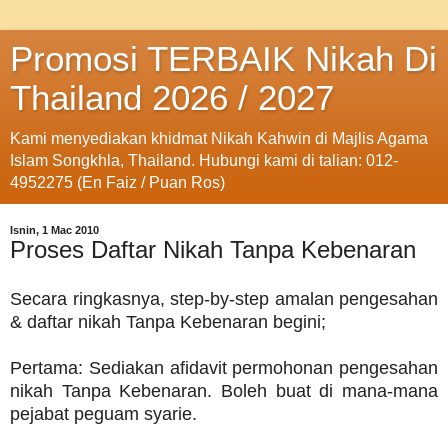
Promosi TERBAIK Nikah Di
Thailand 2026 / 2027
Kami menyediakan khidmat Nikah Kahwin di Majlis Agama
Islam Songkhla, Thailand. Hubungi kami di talian: 012-
4952275 (En Faiz / Puan Ros)
Isnin, 1 Mac 2010
Proses Daftar Nikah Tanpa Kebenaran
Secara ringkasnya, step-by-step amalan pengesahan
& daftar nikah Tanpa Kebenaran begini;
Pertama: Sediakan afidavit permohonan pengesahan
nikah Tanpa Kebenaran. Boleh buat di mana-mana
pejabat peguam syarie.