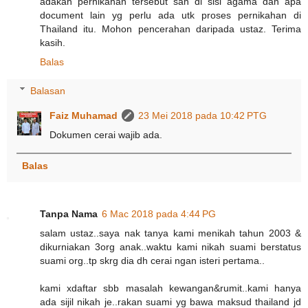
adakah pernikahan tersebut sah di sisi agama dan apa
document lain yg perlu ada utk proses pernikahan di
Thailand itu. Mohon pencerahan daripada ustaz. Terima
kasih.
Balas
Balasan
Faiz Muhamad
23 Mei 2018 pada 10:42 PTG
Dokumen cerai wajib ada.
Balas
Tanpa Nama
6 Mac 2018 pada 4:44 PG
salam ustaz..saya nak tanya kami menikah tahun 2003 &
dikurniakan 3org anak..waktu kami nikah suami berstatus
suami org..tp skrg dia dh cerai ngan isteri pertama..
kami xdaftar sbb masalah kewangan&rumit..kami hanya
ada sijil nikah je..rakan suami yg bawa maksud thailand jd