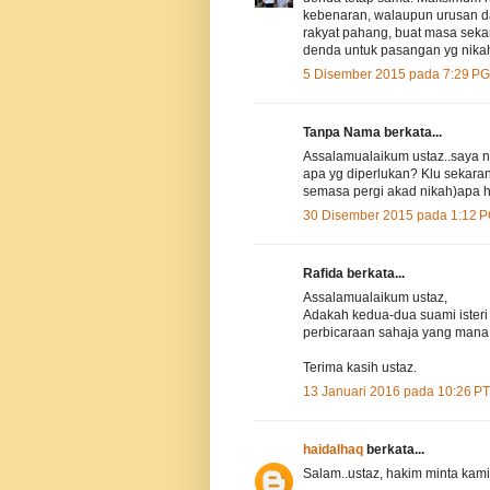
kebenaran, walaupun urusan daf
rakyat pahang, buat masa sek
denda untuk pasangan yg nikah
5 Disember 2015 pada 7:29 PG
Tanpa Nama berkata...
Assalamualaikum ustaz..saya n
apa yg diperlukan? Klu sekara
semasa pergi akad nikah)apa h
30 Disember 2015 pada 1:12 
Rafida berkata...
Assalamualaikum ustaz,
Adakah kedua-dua suami isteri
perbicaraan sahaja yang mana s
Terima kasih ustaz.
13 Januari 2016 pada 10:26 P
haidalhaq
berkata...
Salam..ustaz, hakim minta kami