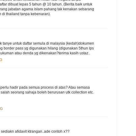
tar dibuat lepas 5 tahun @ 10 tahun. (Berita baik untuk
arang jabatan agama islam pahang tak kenakan sebarang
 di thailand tanpa kebenaran).
k tanye untuk daftar semula di malaysia (kedah)dokumen
ng border pass yg digunakan hilang (digunakan 5thun lps
ukuman atau denda yg dikenakan?terima kasih ustaz..
PG
 perlu hadir pada semua process di atas? Atau semasa
alah seorang sahaja boleh berurusan utk collection etc.
TG
 sediakn afidavit ktrangan..ade contoh x??