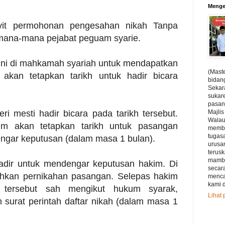
Menge
avit permohonan pengesahan nikah Tanpa
 mana-mana pejabat peguam syarie.
ini di mahkamah syariah untuk mendapatkan
(Maste
 akan tetapkan tarikh untuk hadir bicara
bidan
Sekar
sukar
pasan
ri mesti hadir bicara pada tarikh tersebut.
Majli
Walau
kim akan tetapkan tarikh untuk pasangan
membu
tugas
ngar keputusan (dalam masa 1 bulan).
urusan
terus
mamba
hadir untuk mendengar keputusan hakim. Di
secar
ahkan pernikahan pasangan. Selepas hakim
menca
kami d
 tersebut sah mengikut hukum syarak,
Lihat 
surat perintah daftar nikah (dalam masa 1