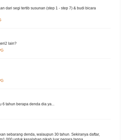
n dari segi tertib susunan (step 1 - step 7) & budi bicara
G
ri2 lain?
PG
PG
au 6 tahun berapa denda dia ya...
nakan sebarang denda, walaupun 30 tahun. Sekiranya daftar,
m1,000 untuk kesalahan nikah luar negara tanpa