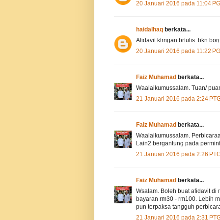
20 Januari 2016 pada 11:04 P
haidalhaq
berkata...
Afidavit ktrngan brtulis..bkn bo
20 Januari 2016 pada 11:22 P
Faiz Muhamad
berkata...
Waalaikumussalam. Tuan/ puan
21 Januari 2016 pada 2:24 PT
Faiz Muhamad
berkata...
Waalaikumussalam. Perbicaraan 
Lain2 bergantung pada permi
21 Januari 2016 pada 2:26 PT
Faiz Muhamad
berkata...
Wsalam. Boleh buat afidavit di
bayaran rm30 - rm100. Lebih mu
pun terpaksa tangguh perbica
21 Januari 2016 pada 2:31 PT