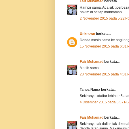
Faiz Muhamad
berkata...
Hampir sama. Ada sikit perbezaa
hakim di setiap mahkamah.
2 November 2015 pada 5:22 P
Unknown
berkata...
Denda masih sama ke bagi nege
15 November 2015 pada 6:31 
Faiz Muhamad
berkata...
Masih sama.
28 November 2015 pada 4:01 
Tanpa Nama berkata...
Sekiranya xdaftar lebih dr 5 at
4 Disember 2015 pada 6:37 PG
Faiz Muhamad
berkata...
Sekiranya tak daftar, tak dike
denda tetap sama. Maksimum r