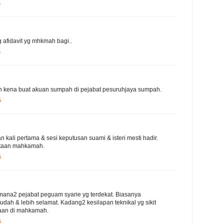
G
rg afidavit yg mhkmah bagi..
G
 kena buat akuan sumpah di pejabat pesuruhjaya sumpah.
G
kali pertama & sesi keputusan suami & isteri mesti hadir.
ntaan mahkamah.
G
 mana2 pejabat peguam syarie yg terdekat. Biasanya
dah & lebih selamat. Kadang2 kesilapan teknikal yg sikit
raan di mahkamah.
G