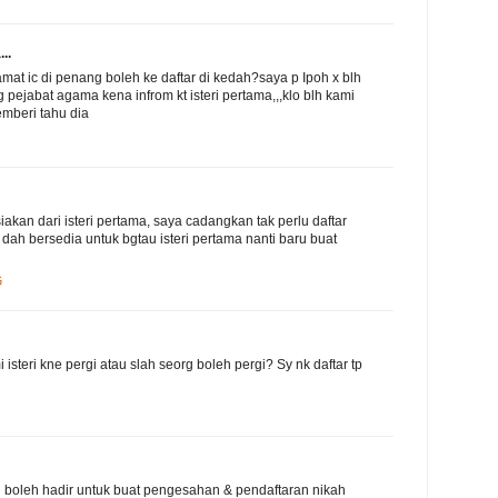
..
mat ic di penang boleh ke daftar di kedah?saya p Ipoh x blh
g pejabat agama kena infrom kt isteri pertama,,,klo blh kami
emberi tahu dia
kan dari isteri pertama, saya cadangkan tak perlu daftar
 dah bersedia untuk bgtau isteri pertama nanti baru buat
G
isteri kne pergi atau slah seorg boleh pergi? Sy nk daftar tp
i boleh hadir untuk buat pengesahan & pendaftaran nikah