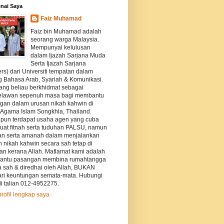
nai Saya
Faiz Muhamad
Faiz bin Muhamad adalah
seorang warga Malaysia.
Mempunyai kelulusan
dalam Ijazah Sarjana Muda
Serta Ijazah Sarjana
rs) dari Universiti tempatan dalam
g Bahasa Arab, Syariah & Komunikasi.
ang beliau berkhidmat sebagai
elawan sepenuh masa bagi membantu
gan dalam urusan nikah kahwin di
s Agama Islam Songkhla, Thailand.
pun terdapat usaha agen yang cuba
at fitnah serta tuduhan PALSU, namun
an serta amanah dalam menjalankan
 nikah kahwin secara sah tetap di
kan kerana Allah. Matlamat kami adalah
ntu pasangan membina rumahtangga
a sah & diredhai oleh Allah, BUKAN
ri keuntungan semata-mata. Hubungi
i talian 012-4952275.
profil lengkap saya