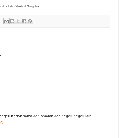
and, Nikah Kahwin di Songkhla.
?
 negeri Kedah sama dgn amalan dari negeri-negeri lain
TG