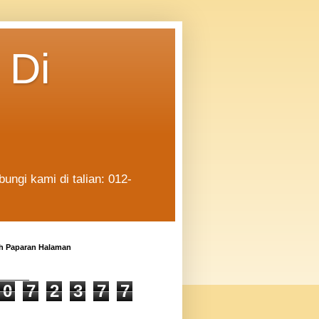
 Di
ngi kami di talian: 012-
h Paparan Halaman
0
7
2
3
7
7