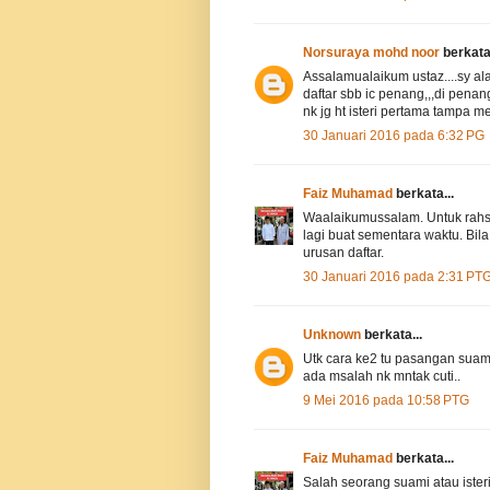
Norsuraya mohd noor
berkata.
Assalamualaikum ustaz....sy ala
daftar sbb ic penang,,,di penan
nk jg ht isteri pertama tampa m
30 Januari 2016 pada 6:32 PG
Faiz Muhamad
berkata...
Waalaikumussalam. Untuk rahsia
lagi buat sementara waktu. Bila
urusan daftar.
30 Januari 2016 pada 2:31 PT
Unknown
berkata...
Utk cara ke2 tu pasangan suami 
ada msalah nk mntak cuti..
9 Mei 2016 pada 10:58 PTG
Faiz Muhamad
berkata...
Salah seorang suami atau ister