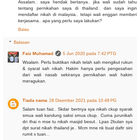
Assalam.. saya hendak bertanya.. jika wali sudah tahu
tentang pernikahan saya di thailand.. dan saya ingin
mendaftar nikah di malaysia.. tetapi wali enggan memberi
kerjasama.. apa yang perlu saya lakukan?
Balas
Balasan
Faiz Muhamad
5 Jun 2020 pada 7:42 PTG
Wsalam. Perlu buktikan nikah telah sah mengikut rukun
& syarat sah nikah. Hakim hanya perlu pengesahan
dari wali nasab sekiranya pernikahan wali hakim
meragukan.
Tiada nama
28 Disember 2021 pada 10:48 PG
Salam tuan faiz.. Skdar bertnya sya nikah ckup syarak
smua wali kandung saksi smua ckup.. Cuma jurunikah
dri thai n mse tu nikah masjid besut.. Lpas 2bulan sya
dpt surat nikah thailand je.. Mcm mne nk buat daftr sini
rumit x tuan...