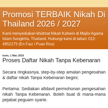
Promosi TERBAIK Nikah Di
Thailand 2026 / 2027
Kami menyediakan khidmat Nikah Kahwin di Majlis Agama
Islam Songkhla, Thailand. Hubungi kami di talian: 012-
4952275 (En Faiz / Puan Ros)
Isnin, 1 Mac 2010
Proses Daftar Nikah Tanpa Kebenaran
Secara ringkasnya, step-by-step amalan pengesahan
& daftar nikah Tanpa Kebenaran begini;
Pertama: Sediakan afidavit permohonan pengesahan
nikah Tanpa Kebenaran. Boleh buat di mana-mana
pejabat peguam syarie.