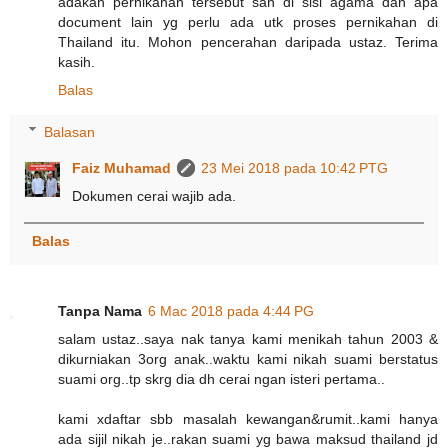
adakah pernikahan tersebut sah di sisi agama dan apa
document lain yg perlu ada utk proses pernikahan di
Thailand itu. Mohon pencerahan daripada ustaz. Terima
kasih.
Balas
Balasan
Faiz Muhamad
23 Mei 2018 pada 10:42 PTG
Dokumen cerai wajib ada.
Balas
Tanpa Nama
6 Mac 2018 pada 4:44 PG
salam ustaz..saya nak tanya kami menikah tahun 2003 &
dikurniakan 3org anak..waktu kami nikah suami berstatus
suami org..tp skrg dia dh cerai ngan isteri pertama..
kami xdaftar sbb masalah kewangan&rumit..kami hanya
ada sijil nikah je..rakan suami yg bawa maksud thailand jd