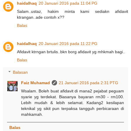
haidalhaq
20 Januari 2016 pada 11:04 PG
Salam..ustaz, hakim minta kami sediakn afidavit
ktrangan..ade contoh x??
Balas
haidalhaq
20 Januari 2016 pada 11:22 PG
Afidavit ktrngan brtulis..bkn borg afidavit yg mhkmah bagi..
Balas
Balasan
Faiz Muhamad
21 Januari 2016 pada 2:31 PTG
Wsalam. Boleh buat afidavit di mana2 pejabat peguam
syarie yg terdekat. Biasanya bayaran rm30 - rm100.
Lebih mudah & lebih selamat. Kadang2 kesilapan
teknikal yg sikit pun terpaksa tangguh perbicaraan di
mahkamah.
Balas