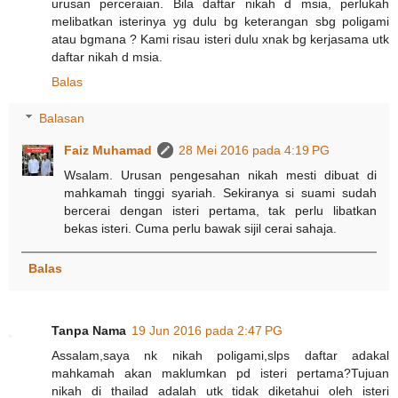
urusan perceraian. Bila daftar nikah d msia, perlukah
melibatkan isterinya yg dulu bg keterangan sbg poligami
atau bgmana ? Kami risau isteri dulu xnak bg kerjasama utk
daftar nikah d msia.
Balas
Balasan
Faiz Muhamad
28 Mei 2016 pada 4:19 PG
Wsalam. Urusan pengesahan nikah mesti dibuat di
mahkamah tinggi syariah. Sekiranya si suami sudah
bercerai dengan isteri pertama, tak perlu libatkan
bekas isteri. Cuma perlu bawak sijil cerai sahaja.
Balas
Tanpa Nama
19 Jun 2016 pada 2:47 PG
Assalam,saya nk nikah poligami,slps daftar adakal
mahkamah akan maklumkan pd isteri pertama?Tujuan
nikah di thailad adalah utk tidak diketahui oleh isteri