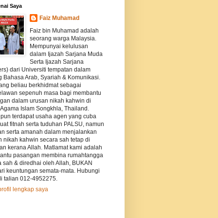
nai Saya
Faiz Muhamad
Faiz bin Muhamad adalah
seorang warga Malaysia.
Mempunyai kelulusan
dalam Ijazah Sarjana Muda
Serta Ijazah Sarjana
rs) dari Universiti tempatan dalam
g Bahasa Arab, Syariah & Komunikasi.
ang beliau berkhidmat sebagai
elawan sepenuh masa bagi membantu
gan dalam urusan nikah kahwin di
s Agama Islam Songkhla, Thailand.
pun terdapat usaha agen yang cuba
at fitnah serta tuduhan PALSU, namun
an serta amanah dalam menjalankan
 nikah kahwin secara sah tetap di
kan kerana Allah. Matlamat kami adalah
ntu pasangan membina rumahtangga
a sah & diredhai oleh Allah, BUKAN
ri keuntungan semata-mata. Hubungi
i talian 012-4952275.
profil lengkap saya