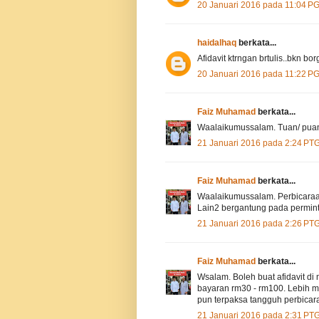
20 Januari 2016 pada 11:04 P
haidalhaq
berkata...
Afidavit ktrngan brtulis..bkn bo
20 Januari 2016 pada 11:22 P
Faiz Muhamad
berkata...
Waalaikumussalam. Tuan/ puan
21 Januari 2016 pada 2:24 PT
Faiz Muhamad
berkata...
Waalaikumussalam. Perbicaraan 
Lain2 bergantung pada permi
21 Januari 2016 pada 2:26 PT
Faiz Muhamad
berkata...
Wsalam. Boleh buat afidavit di
bayaran rm30 - rm100. Lebih mu
pun terpaksa tangguh perbica
21 Januari 2016 pada 2:31 PT