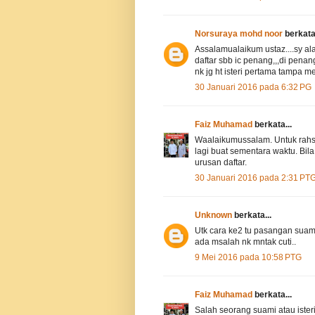
Norsuraya mohd noor
berkata.
Assalamualaikum ustaz....sy ala
daftar sbb ic penang,,,di penan
nk jg ht isteri pertama tampa m
30 Januari 2016 pada 6:32 PG
Faiz Muhamad
berkata...
Waalaikumussalam. Untuk rahsia
lagi buat sementara waktu. Bila
urusan daftar.
30 Januari 2016 pada 2:31 PT
Unknown
berkata...
Utk cara ke2 tu pasangan suami 
ada msalah nk mntak cuti..
9 Mei 2016 pada 10:58 PTG
Faiz Muhamad
berkata...
Salah seorang suami atau ister