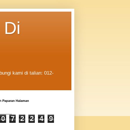
 Di
ngi kami di talian: 012-
h Paparan Halaman
0
7
2
2
4
9