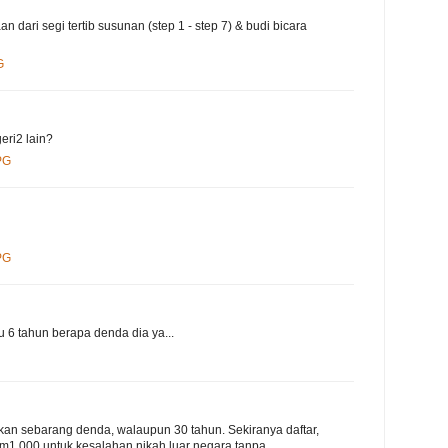
n dari segi tertib susunan (step 1 - step 7) & budi bicara
G
ri2 lain?
PG
PG
au 6 tahun berapa denda dia ya...
nakan sebarang denda, walaupun 30 tahun. Sekiranya daftar,
m1,000 untuk kesalahan nikah luar negara tanpa