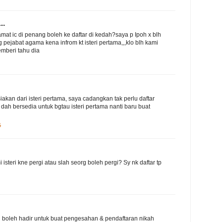
..
mat ic di penang boleh ke daftar di kedah?saya p Ipoh x blh
g pejabat agama kena infrom kt isteri pertama,,,klo blh kami
emberi tahu dia
kan dari isteri pertama, saya cadangkan tak perlu daftar
 dah bersedia untuk bgtau isteri pertama nanti baru buat
G
isteri kne pergi atau slah seorg boleh pergi? Sy nk daftar tp
i boleh hadir untuk buat pengesahan & pendaftaran nikah