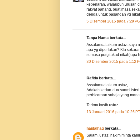
kebenaran, walaupun urusan daf
rakyat pahang, buat masa sek
denda untuk pasangan yg nikah
5 Disember 2015 pada 7:29 PG
Tanpa Nama berkata...
Assalamualaikum ustaz..saya n
apa yg diperlukan? Klu sekara
semasa pergi akad nikah)apa h
30 Disember 2015 pada 1:12 
Rafida berkata...
Assalamualaikum ustaz,
Adakah kedua-dua suami isteri
perbicaraan sahaja yang mana s
Terima kasih ustaz.
13 Januari 2016 pada 10:26 P
haidalhaq
berkata...
Salam..ustaz, hakim minta kami