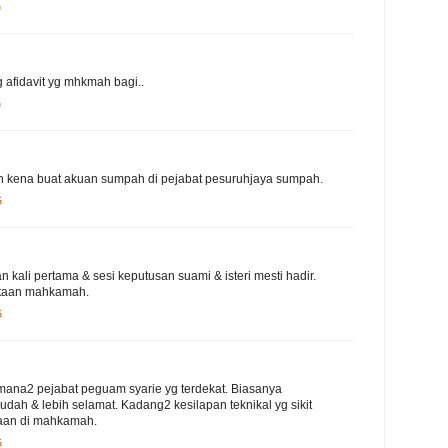
G
rg afidavit yg mhkmah bagi..
G
 kena buat akuan sumpah di pejabat pesuruhjaya sumpah.
G
kali pertama & sesi keputusan suami & isteri mesti hadir.
ntaan mahkamah.
G
 mana2 pejabat peguam syarie yg terdekat. Biasanya
dah & lebih selamat. Kadang2 kesilapan teknikal yg sikit
raan di mahkamah.
G