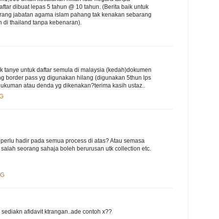
tar dibuat lepas 5 tahun @ 10 tahun. (Berita baik untuk
arang jabatan agama islam pahang tak kenakan sebarang
 di thailand tanpa kebenaran).
k tanye untuk daftar semula di malaysia (kedah)dokumen
ng border pass yg digunakan hilang (digunakan 5thun lps
ukuman atau denda yg dikenakan?terima kasih ustaz..
PG
 perlu hadir pada semua process di atas? Atau semasa
alah seorang sahaja boleh berurusan utk collection etc.
TG
 sediakn afidavit ktrangan..ade contoh x??