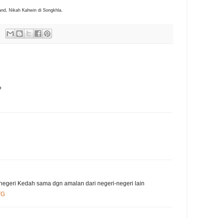
and, Nikah Kahwin di Songkhla.
?
 negeri Kedah sama dgn amalan dari negeri-negeri lain
TG