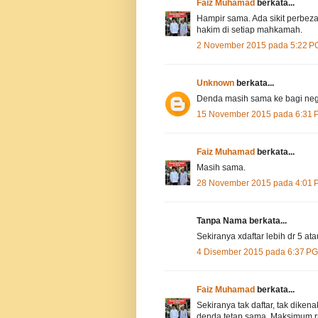
Faiz Muhamad
berkata...
Hampir sama. Ada sikit perbezaa
hakim di setiap mahkamah.
2 November 2015 pada 5:22 P
Unknown
berkata...
Denda masih sama ke bagi nege
15 November 2015 pada 6:31 
Faiz Muhamad
berkata...
Masih sama.
28 November 2015 pada 4:01 
Tanpa Nama berkata...
Sekiranya xdaftar lebih dr 5 at
4 Disember 2015 pada 6:37 PG
Faiz Muhamad
berkata...
Sekiranya tak daftar, tak dike
denda tetap sama. Maksimum r