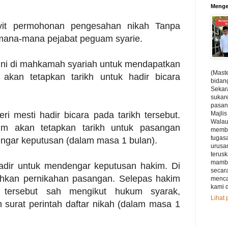
Menge
avit permohonan pengesahan nikah Tanpa
 mana-mana pejabat peguam syarie.
ini di mahkamah syariah untuk mendapatkan
(Maste
 akan tetapkan tarikh untuk hadir bicara
bidan
Sekar
sukar
pasan
ri mesti hadir bicara pada tarikh tersebut.
Majli
Walau
kim akan tetapkan tarikh untuk pasangan
membu
tugas
ngar keputusan (dalam masa 1 bulan).
urusan
terus
mamba
hadir untuk mendengar keputusan hakim. Di
secar
ahkan pernikahan pasangan. Selepas hakim
menca
kami d
 tersebut sah mengikut hukum syarak,
Lihat 
surat perintah daftar nikah (dalam masa 1